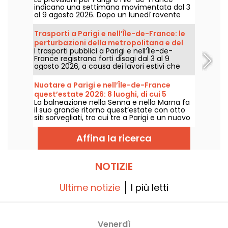
indicano una settimana movimentata dal 3
al 9 agosto 2026. Dopo un lunedì rovente
segnato dal rischio di temporali, le
temperature scenderanno
Trasporti a Parigi e nell’Île-de-France: le
progressivamente prima di tornare a fare sul
perturbazioni della metropolitana e del
serio con tempo più caldo e soleggiato nel
I trasporti pubblici a Parigi e nell’Île-de-
RER dal 3 al 9 agosto 2026
corso del week-end.
France registrano forti disagi dal 3 al 9
agosto 2026, a causa dei lavori estivi che
pesano particolarmente su alcune linee,
secondo RATP e SNCF.
Nuotare a Parigi e nell’Île-de-France
quest’estate 2026: 8 luoghi, di cui 5
La balneazione nella Senna e nella Marna fa
gratuiti, lungo la Senna e la Marna
il suo grande ritorno quest’estate con otto
siti sorvegliati, tra cui tre a Parigi e un nuovo
punto di balneazione proprio in Seine-Saint-
Denis. Ci attendono a partire dal 20 giugno
Affina la ricerca
per alcuni e dal 4 luglio per gli altri, fino al
termine di agosto 2026.
NOTIZIE
Ultime notizie
I più letti
Venerdì