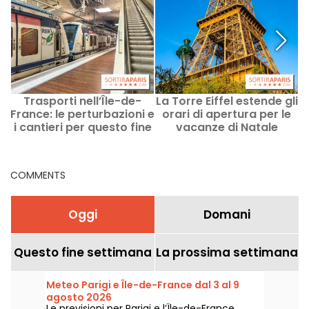
Trasporti nell’Île-de-
La Torre Eiffel estende gli
France: le perturbazioni e
orari di apertura per le
i cantieri per questo fine
vacanze di Natale
p
settimana dell’8 e 9
agosto 2026
COMMENTS
Oggi
Domani
Questo fine settimana
La prossima settimana
Meteo Parigi e Île-de-France dal 3 al 9
agosto 2026
Le previsioni per Parigi e l’Île-de-France