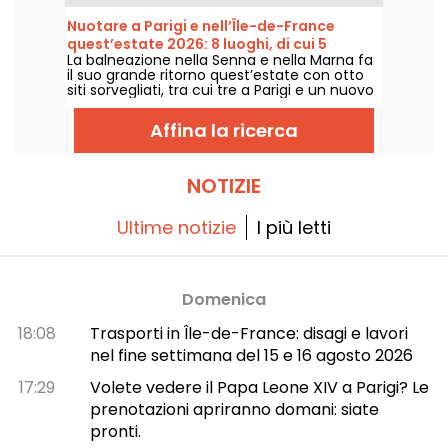
mezzogiorno. Piattaforma di iscrizione,
conferma, accesso senza prenotazione:
Nuotare a Parigi e nell’Île-de-France
ecco tutto ciò che bisogna sapere prima di
quest’estate 2026: 8 luoghi, di cui 5
cercare di ottenere un posto.
La balneazione nella Senna e nella Marna fa
gratuiti, lungo la Senna e la Marna
il suo grande ritorno quest’estate con otto
siti sorvegliati, tra cui tre a Parigi e un nuovo
punto di balneazione proprio in Seine-Saint-
Denis. Ci attendono a partire dal 20 giugno
Affina la ricerca
per alcuni e dal 4 luglio per gli altri, fino al
termine di agosto 2026.
NOTIZIE
Ultime notizie
I più letti
Domenica
18:08
Trasporti in Île-de-France: disagi e lavori
nel fine settimana del 15 e 16 agosto 2026
17:29
Volete vedere il Papa Leone XIV a Parigi? Le
prenotazioni apriranno domani: siate
pronti.