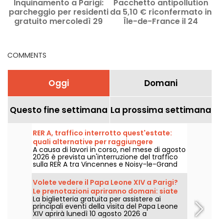
Inquinamento a Parigi:
Pacchetto antipollution
parcheggio per residenti
da 5,10 € riconfermato in
p
gratuito mercoledì 29
Île-de-France il 24
luglio
giugno
COMMENTS
Oggi
Domani
Questo fine settimana
La prossima settimana
RER A, traffico interrotto quest'estate:
quali alternative per raggiungere
A causa di lavori in corso, nel mese di agosto
Disneyland Paris?
2026 è prevista un'interruzione del traffico
sulla RER A tra Vincennes e Noisy-le-Grand
Mont d'Est. Allora, quali sono le alternative
per raggiungere in mezzi pubblici il parco
Volete vedere il Papa Leone XIV a Parigi?
Disneyland Paris? Vi rispondiamo.
Le prenotazioni apriranno domani: siate
La biglietteria gratuita per assistere ai
pronti.
principali eventi della visita del Papa Leone
XIV aprirà lunedì 10 agosto 2026 a