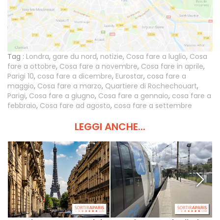
Tag :
Londra
,
gare du nord
,
notizie
,
Cosa fare a luglio
,
Cosa
fare a ottobre
,
Cosa fare a novembre
,
Cosa fare in aprile
,
Parigi 10
,
cosa fare a dicembre
,
Eurostar
,
cosa fare a
maggio
,
Cosa fare a marzo
,
Quartiere di Rochechouart
,
Parigi
,
Cosa fare a giugno
,
Cosa fare a gennaio
,
cosa fare a
febbraio
,
Cosa fare ad agosto
,
cosa fare a settembre
LEGGI ANCHE...