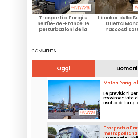
Trasporti a Parigi e
I bunker della 
nell’Île-de-France: le
Guerra Mond
perturbazioni della
nascosti sott
metropolitana e del RER
superficie di 
dal 3 al 9 agosto 2026
COMMENTS
Oggi
Domani
Meteo Parigi e 
Le previsioni pe
movimentata dal
rischio di temp
di tornare a far
week-end.
Trasporti a Pari
metropolitana e