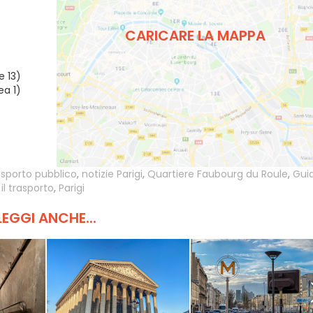
CARICARE LA MAPPA
 13)
ea 1)
sporto pubblico
,
notizie Parigi
,
Quartiere Faubourg du Roule
,
Guid
il trasporto
,
Parigi
LEGGI ANCHE...