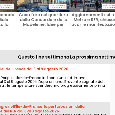
Seconda
Cosa fare nel quartiere
Aggiornamenti sui tr
iale
della Concorde e della
Metro e RER, chiusur
o la
Madeleine: Idee per
lavori e manifestazio
Parigi
uscite e buoni indirizzi
Parigi questa Sabat
agosto 2026
Questo fine settimana
La prossima setti
Île-de-France dal 3 al 9 agosto 2026
r Parigi e l’Île-de-France indicano una settimana
 3 al 9 agosto 2026. Dopo un lunedì rovente segnato dal
orali, le temperature scenderanno progressivamente prima
e sul serio con tempo più caldo e soleggiato nel corso del
gi e nell’Île-de-France: le perturbazioni della
 del RER dal 3 al 9 agosto 2026