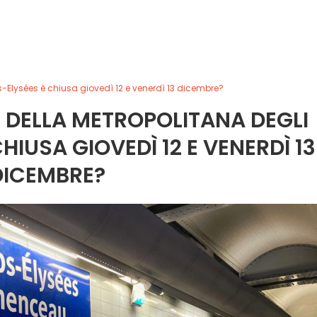
-Elysées è chiusa giovedì 12 e venerdì 13 dicembre?
 DELLA METROPOLITANA DEGLI
IUSA GIOVEDÌ 12 E VENERDÌ 13
DICEMBRE?