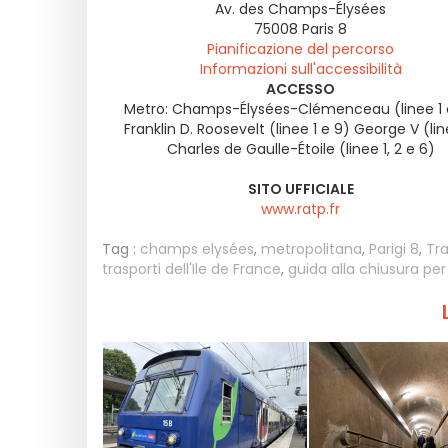
Av. des Champs-Élysées
75008
Paris 8
Pianificazione del percorso
Informazioni sull'accessibilità
ACCESSO
Metro: Champs-Élysées-Clémenceau (linee 1 e
Franklin D. Roosevelt (linee 1 e 9) George V (lin
Charles de Gaulle-Étoile (linee 1, 2 e 6)
SITO UFFICIALE
www.ratp.fr
Tag :
champs elysées
,
metropolitana
,
Parigi 8
,
Tra
trasporti dell'Ile de France
,
guida alla chiusura per 