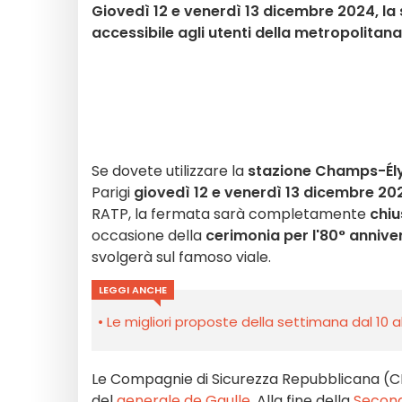
Giovedì 12 e venerdì 13 dicembre 2024, l
accessibile agli utenti della metropolitana
Se dovete utilizzare la
stazione
Champs-Ély
Parigi
giovedì 12 e venerdì 13 dicembre 20
RATP, la fermata sarà completamente
chiu
occasione della
cerimonia per l'80° anniv
svolgerà sul famoso viale.
LEGGI ANCHE
Le migliori proposte della settimana dal 10 a
Le Compagnie di Sicurezza Repubblicana (CR
del
generale de Gaulle
. Alla fine della
Second