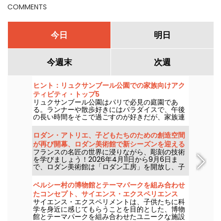
COMMENTS
今日
明日
今週末
次週
ヒント：リュクサンブール公園での家族向けアク
ティビティ・トップ5
リュクサンブール公園はパリで必見の庭園であ
る。ランナーや散歩好きにはパラダイスで、午後
の長い時間をそこで過ごすのが好きだが、家族連
れにも人気のスポットである。
ロダン・アトリエ、子どもたちのための創造空間
が再び開幕、ロダン美術館で新シーズンを迎える
フランスの名匠の世界に浸りながら、彫刻の技術
を学びましょう！2026年4月11日から9月6日ま
で、ロダン美術館は「ロダン工房」を開放し、子
どもたちに彫刻の面白さを伝えます。この2026年
シーズンの新しい見どころもお見逃しなく。
ベルシー村の博物館とテーマパークを組み合わせ
たコンセプト、サイエンス・エクスペリエンス
サイエンス・エクスペリメントは、子供たちに科
学を身近に感じてもらうことを目的とした、博物
館とテーマパークを組み合わせたユニークな施設