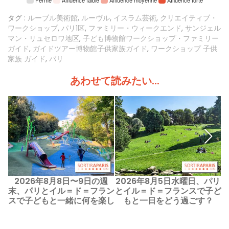
Fermé
Affluence faible
Affluence moyenne
Affluence forte
タグ :
ルーブル美術館
,
ルーヴル
,
イスラム芸術
,
クリエイティブ・
ワークショップ
,
パリ1区
,
ファミリー・ウィークエンド
,
サンジェル
マン・リュセロワ地区
,
子ども博物館ワークショップ・ファミリー
ガイド
,
ガイドツアー博物館子供家族ガイド
,
ワークショップ 子供
家族 ガイド
,
パリ
あわせて読みたい...
2026年8月8日〜9日の週
2026年8月5日水曜日、パリ
末、パリとイル＝ド＝フラン
とイル＝ド＝フランスで子ど
スで子どもと一緒に何を楽し
もと一日をどう過ごす？
めますか？