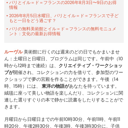
パリとイル＝ド＝フランスの2026年8月3日〜9日のお得
情報
2026年8月5日水曜日、パリとイル＝ド＝フランスで子ど
もと一日をどう過ごす？
パリの無料美術館とイル＝ド＝フランスの無料モニュメ
ント：文化の最新お得情報
ルーヴル
美術館に行くのは週末のどの日でもかまいませ
ん：土曜日と日曜日、プログラムは同じです。午前中（10
時から12時まで連続）は、
クリエイティブ・ワークショッ
プが
開催され、コレクションの力を借りて、参加型のワー
クショップで夢の宮殿を作ることができます。午後（14
時、15時）には、
東洋の物語が
あなたを待っています。
絨毯に座って美しい物語を楽しんだり、コレクションに関
連した選りすぐりの本で静かに読書をしたりすることがで
きます。
月曜日から日曜日までの午前10時30分、午前11時、午前11
時20分、午後2時30分、午後3時、午後3時30分に、子供