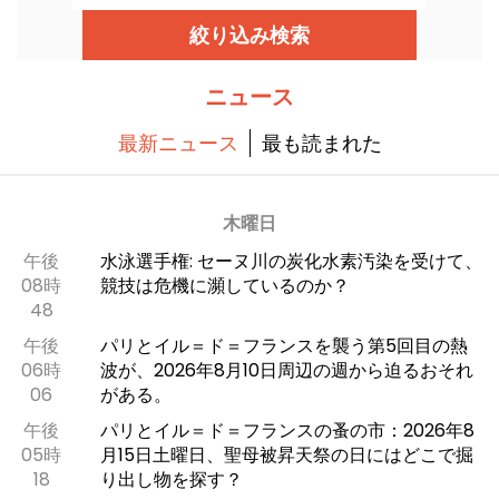
です。科学実験、バーチャル・リアリティ、ビデ
オ・マッピング......子どもたちが科学の内側から体
絞り込み検索
験することで、科学に興味を持ってもらうための
最新技術がすべて揃っている。
ニュース
最新ニュース
最も読まれた
木曜日
午後
水泳選手権: セーヌ川の炭化水素汚染を受けて、
08時
競技は危機に瀕しているのか？
48
午後
パリとイル＝ド＝フランスを襲う第5回目の熱
06時
波が、2026年8月10日周辺の週から迫るおそれ
06
がある。
午後
パリとイル＝ド＝フランスの蚤の市：2026年8
05時
月15日土曜日、聖母被昇天祭の日にはどこで掘
18
り出し物を探す？