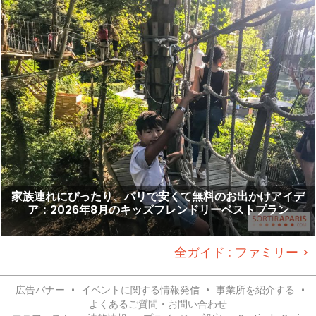
家族連れにぴったり、パリで安くて無料のお出かけアイデ
ア：2026年8月のキッズフレンドリーベストプラン
全ガイド : ファミリー >
広告バナー
•
イベントに関する情報発信
•
事業所を紹介する
•
よくあるご質問・お問い合わせ