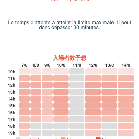
Le temps d’attente a atteint la limite maximale. Il peut
donc dépasser 30 minutes.
入場者数予想
7/8
8/8
9/8
10/8
11/8
12/8
13/8
14/8
10h
11h
12h
13h
14h
15h
16h
17h
18h
19h