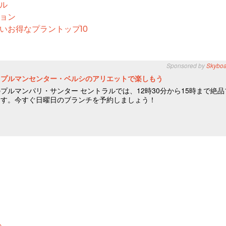
テル
ション
いお得なプラントップ10
い