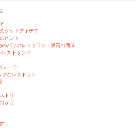
：
イド
めのグッドアイデア
ンのヒント
すめのパリのレストラン：最高の価値
ルレストラン？
バレーで
チックなレストラン
配
ペストリー
お出かけ
映画