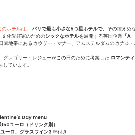
このホテルは
、
パリで最も小さな5つ星ホテルで
、その控えめ
、文化愛好家のための
シックなホテルを
展開する英国企業
「A
田園地帯にある
カウリー・マナー
、アムステルダムの
カナル・
。
、グレゴリー・レジューがこの日のために考案した
ロマンティ
ちしています。
lentine's Day menu
150ユーロ（ドリンク別）
0ユーロ、グラスワイン3
杯付き