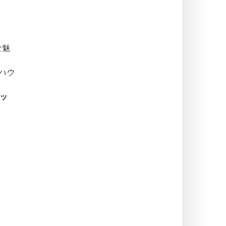
な魅
ハウ
ッ