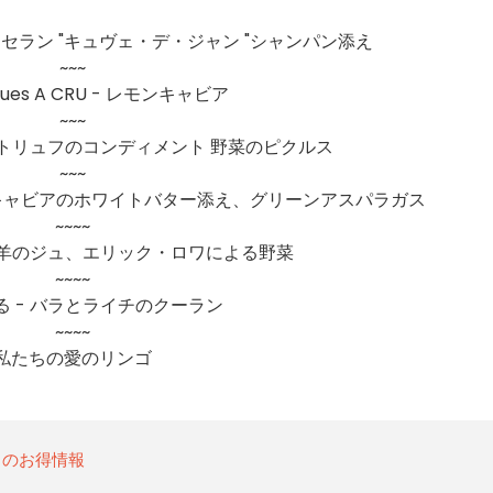
ラン "キュヴェ・デ・ジャン "シャンパン添え
~~~
acques A CRU - レモンキャビア
~~~
E - 黒トリュフのコンディメント 野菜のピクルス
~~~
産キャビアのホワイトバター添え、グリーンアスパラガス
~~~~
子羊のジュ、エリック・ロワによる野菜
~~~~
る - バラとライチのクーラン
~~~~
私たちの愛のリンゴ
日のお得情報