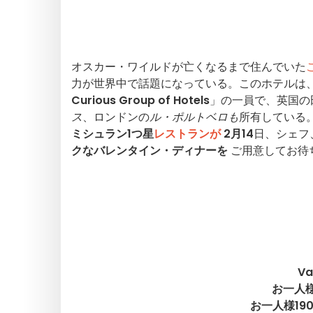
オスカー・ワイルドが亡くなるまで住んでいた
力が世界中で話題になっている。このホテルは
Curious Group of Hotels
」の一員で、英国の
ス
、ロンドンの
ル・ポルトベロも
所有している
ミシュラン1つ星
レストランが
2月14
日、シェフ
クなバレンタイン・ディナーを
ご用意してお待
Va
お一人様
お一人様19