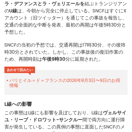
ラ・デファンスとラ・ヴェリエールを
結ぶトランジリアン
の
U線
は、今朝から完全に停止している。SNCFはすぐにX
アカウント（旧ツイッター）を通じてこの事故を報告し、
交通の全面的な中断を発表、最初の再開は午後5時30分と
予想した。
SNCFの当初の予想では、交通再開は17時30分、その後18
時30分とされていた。しかし、この事故後の復旧作業の
ため、再開時刻は
午後9時30
分に延期された。
あわせて読みたい
パリとイル＝ド＝フランスの2026年8月3日〜9日のお得
情報
L線への影響
この事態はL線にも影響を及ぼしており、L線は
ヴェルサイ
ユ・リーブ・ドロワット-サンクルー
間で両方向に運行障
害が発生している。この異例の事態に直面したSNCFのメ