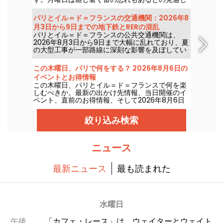
で、その後は気温が次第に下がる見込みです。週
末には再び暑く日差しのある天気へと戻るでしょ
パリとイル＝ド＝フランスの交通機関：2026年8
う。
月3日から9日までの地下鉄とRERの混乱
パリとイル＝ド＝フランスの公共交通機関は、
2026年8月3日から9日まで大幅に乱れており、夏
の大型工事が一部路線に深刻な影響を及ぼしてい
るとRATPとSNCFは述べている。
この木曜日、パリで何をする？ 2026年8月6日の
イベントとお得情報
この木曜日、パリとイル＝ド＝フランスで何を楽
しむべきか。最新の出かけ先情報、当日開催のイ
ベント、直前のお得情報、そして2026年8月6日
木曜日に見逃せないアイデアを紹介します。
絞り込み検索
ニュース
最新ニュース
最も読まれた
水曜日
午後
「カフェ・レース」は、ウェイターとウェイト