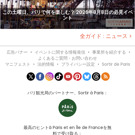
この土曜日、パリで何を楽しむ？ 2026年8月8日の必見イベ
ント
全ガイド : ニュース >
広告バナー
•
イベントに関する情報発信
•
事業所を紹介する
•
よくあるご質問・お問い合わせ
マニフェスト
•
法的情報
•
プライバシー設定
•
Sortir de Paris
パリ観光局のパートナー、Sortir à Paris：
最高のヒントà Paris et en Île de Franceを無
料で受け取る：