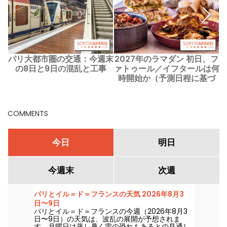
パリ大都市圏の交通：今週末
2027年のラマダン 初日、フ
の8日と9日の混乱と工事
ァトゥール／イフタールは何
時開始か（予測日程に基づ
く）
COMMENTS
今日
明日
今週末
次週
パリとイル＝ド＝フランスの天気 2026年8月3
日〜9日
パリとイル＝ド＝フランスの今週（2026年8月3
日〜9日）の天気は、波乱の展開が予想されま
す。月曜日は蒸し暑く雷の恐れもあるとの見通し