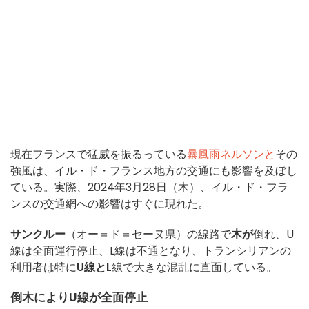
現在フランスで猛威を振るっている
暴風雨ネルソンと
その
強風は、イル・ド・フランス地方の交通にも影響を及ぼし
ている。実際、2024年3月28日（木）、イル・ド・フラ
ンスの交通網への影響はすぐに現れた。
サンクルー
（オー＝ド＝セーヌ県）の線路で
木が
倒れ、U
線は全面運行停止、L線は不通となり、トランシリアンの
利用者は特に
U線とL
線で大きな混乱に直面している。
倒木によりU線が全面停止