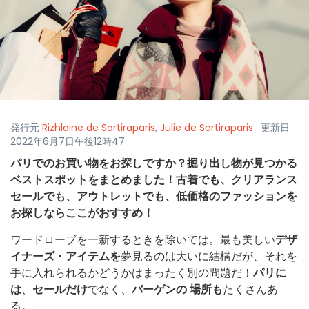
発行元
Rizhlaine de Sortiraparis
,
Julie de Sortiraparis
· 更新日
2022年6月7日午後12時47
パリでのお買い物をお探しですか？掘り出し物が見つかる
ベストスポットをまとめました！古着でも、クリアランス
セールでも、アウトレットでも、低価格のファッションを
お探しならここがおすすめ！
ワードローブを一新するときを除いては。最も美しい
デザ
イナーズ・アイテムを
夢見るのは大いに結構だが、それを
手に入れられるかどうかはまったく別の問題だ！
パリに
は
、
セールだけ
でなく、
バーゲンの
場所も
たくさんあ
る。