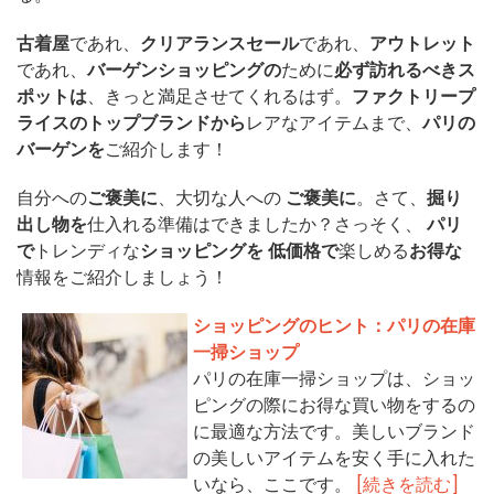
古着屋
であれ、
クリアランスセール
であれ、
アウトレット
であれ、
バーゲンショッピングの
ために
必ず訪れるべきス
ポットは
、きっと満足させてくれるはず。
ファクトリープ
ライスのトップブランドから
レアなアイテムまで、
パリの
バーゲンを
ご紹介します！
自分への
ご褒美に
、大切な人への
ご褒美に
。さて、
掘り
出し物を
仕入れる準備はできましたか？さっそく、
パリ
で
トレンディな
ショッピングを
低価格で
楽しめる
お得な
情報をご紹介しましょう！
ショッピングのヒント：パリの在庫
一掃ショップ
パリの在庫一掃ショップは、ショッ
ピングの際にお得な買い物をするの
に最適な方法です。美しいブランド
の美しいアイテムを安く手に入れた
いなら、ここです。
[続きを読む]