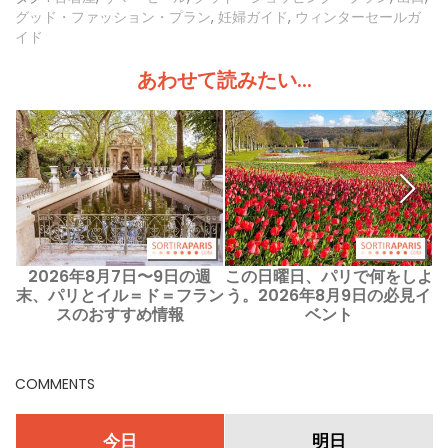
グッド・ファッション・プラン
,
妊婦ガイド
,
ウィンターセールガ
イド
あわせて読みたい...
2026年8月7日〜9日の週
この日曜日、パリで何をしよ
末、パリとイル＝ド＝フラン
う。2026年8月9日の必見イ
スのおすすめ情報
ベント
COMMENTS
今日
明日