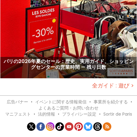
パリの2026年夏のセール：歴史、実用ガイド、ショッピン
グセンターの営業時間 — 残り日数
全ガイド : 遊び >
広告バナー
•
イベントに関する情報発信
•
事業所を紹介する
•
よくあるご質問・お問い合わせ
マニフェスト
•
法的情報
•
プライバシー設定
•
Sortir de Paris