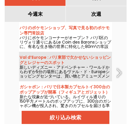
今週末
次週
パリのポケモンショップ、写真で見る初のポケモ
ン専門常設店
パリにポケモンコーナーがオープン？ パリ1区の
リヴォリ通りにあるLe Coin des Baronsショップ
に、有名な生き物の世界に特化した80m²の常設
スペースがオープンした。2025年3月28日から、
このユニークなコーナーがコレクターと愛好家を
Val d’Europe : パリ東部で欠かせないショッピン
待っている。
グとレジャーのスポット
新しいディズニー・アドベンチャー・ワールドか
らわずか5分の場所にあるヴァル・ド・Europeシ
ョッピングセンターは、買い物とアミューズメン
ト、そして家族でのお出かけを一日で満喫でき
る“確実な選択肢”として存在感を放ちます。190の
ガシャポン：パリで日本製カプセルトイ300台の
店舗とレストランを擁し、体験に特化した新設の
ポップアップが開幕（フィギュアとガジェット）
室内エリアImagi Park（13,000㎡）をはじめ、
新たな現象が近づいている。ルイヴィル通りの
Sea Life Paris水族館も揃い、すべてのニーズを満
150平方メートルのポップアップに、300台のガシ
たしてくれます。パリから車で1時間未満の距離で
ャポン機が投入され、驚きのカプセルを届ける準
す。
備が整った。約3,000点のラインアップ—マンガ
のフィギュアやミニガジェット、ポップカルチャ
絞り込み検索
ーのアイテムがコレクターの手を待つ。2026年4
月4日（土）からの開催だ！