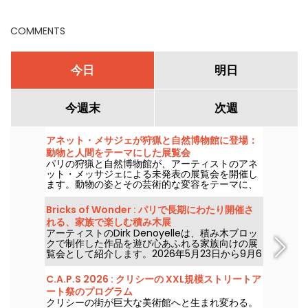
COMMENTS
今日
明日
今週末
次週
アネット・メサジェが狩猟と自然博物館に登場：
動物と人間をテーマにした展覧会
パリの狩猟と自然博物館が、アーティストのアネ
ット・メッサジェによる未発表の展覧会を開催し
ます。動物の姿とその芸術的な変容をテーマに、
4月14日から2026年9月20日まで展示されます。
「一羽のツバメだけでは春は来ない」というタイ
Bricks of Wonder : パリで長期にわたり開催さ
トルのこの展覧会は、インスタレーションやハイ
れる、家族で楽しむ積み木展
ブリッドな作品、そして象徴的なアートピースを
アーティストのDirk Denoyelleは、積み木ブロッ
通じて、博物館のコレクションと対話します。
クで制作した作品を遊び心あふれる家族向けの展
覧会として紹介します。2026年5月23日から9月6
日まで、パリのエスパス・シャンプレで開催。
C.A.P.S 2026 : クリシーの XXL規模ストリートア
ート祭のプログラム
クリシーの街が巨大な美術館へと生まれ変わる。