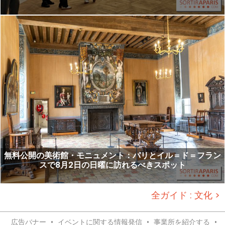
無料公開の美術館・モニュメント：パリとイル＝ド＝フラン
スで8月2日の日曜に訪れるべきスポット
全ガイド : 文化 >
広告バナー
•
イベントに関する情報発信
•
事業所を紹介する
•