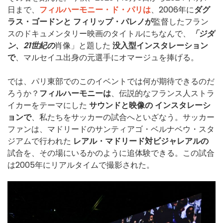
日まで、
フィルハーモニー・ド・パリは
、2006年に
ダグ
ラス・ゴードンと
フィリップ・パレノが
監督したフラン
スのドキュメンタリー映画のタイトルにちなんで、
「ジダ
ン、21世紀の
肖像」と題した
没入型インスタレーション
で
、マルセイユ出身の元選手にオマージュを捧げる。
では、パリ東部でのこのイベントでは何が期待できるのだ
ろうか？
フィルハーモニーは
、伝説的なフランス人ストラ
イカーをテーマにした
サウンドと映像の
インスタレーシ
ョンで
、私たちをサッカーの試合へといざなう。サッカー
ファンは、マドリードのサンティアゴ・ベルナベウ・スタ
ジアムで行われた
レアル・マドリード対ビジャレアルの
試合を、その場にいるかのように追体験できる。この試合
は2005年にリアルタイムで撮影された。