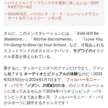
パリとイル＝ド＝フランスで今週末に楽しむには—2026
年8月7日〜9日
2023年10月、パリのシテ・ド・ラ・ミュージックでコン
サートを行うエミリー・シモン氏
さらに、このインスタレーションには、「
Kids Will Be
Skeletons
」、「
Ritchie Sacramento
」、
「I Love You,
I'm Going to Blow Up Your School
」など、才能あふれる
スコットランドのポストロックバンド、
モグワイの
オリジ
ナル音楽が添えられている。
要するに、サッカーとジズーのファンだけでなく、ファン
も魅了する
オーディオとビジュアルの体験
なのだ！2023
年10月5日から2024年1月7日まで、
フィルハーモニー・
ド・パリで
「ジダン、21世紀の
肖像」のインスタレーショ
ンに浸ってみませんか？2024年パリオリンピック・パラ
リンピックまであと数ヶ月、フィルハーモニー・ド・パリ
がスポーツに熱中するチャンスです！