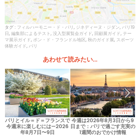
タグ :
フィルハーモニー・ド・パリ
,
ジネディーヌ・ジダン
,
パリ19
日
,
編集部によるテスト
,
没入型展覧会ガイド
,
回顧展ガイド
,
テー
マ展示ガイド
,
ポン・ド・フランドル地区
,
秋のガイド展
,
スポーツ
体験ガイド
,
パリ
あわせて読みたい...
パリとイル＝ド＝フランスで
今週は2026年8月3日から9
今週末に楽しむには—2026
日まで：パリで過ごす充実の
年8月7日〜9日
1週間のおでかけ情報