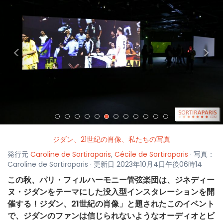
<
>
ジダン、21世紀の肖像、私たちの写真
発行元
Caroline de Sortiraparis
,
Cécile de Sortiraparis
· 写真：
Caroline de Sortiraparis · 更新日 2023年10月4日午後06時14
この秋、パリ・フィルハーモニー管弦楽団は、ジネディー
ヌ・ジダンをテーマにした没入型インスタレーションを開
催する！ジダン、21世紀の肖像」と題されたこのイベント
で、ジダンのファンは信じられないようなオーディオとビ