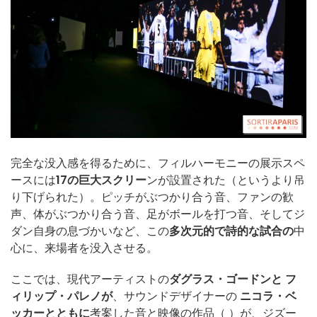
完全な没入感を得るために、フィルハーモニーの展示スペ
ースには
17の巨大スクリー
ンが設置された（というより吊
り下げられた）。ピッチがぶつかり合う音、ファンの歓
声、体がぶつかり合う音、足がボールを打つ音、そしてジ
ダン自身の息づかいなど、この
多次元的で詩的な試合の
中
心に、来場者を没入させる。
ここでは、現代アーティストの
ダグラス・ゴードンと
フ
ィリップ・パレノが
、サウンドデザイナーの
ニコラ・ベ
ッカーとともに
考案した音と映像の作品（
）が、ジズー