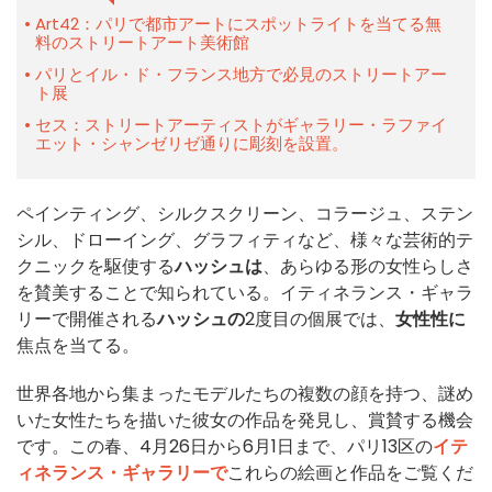
Art42：パリで都市アートにスポットライトを当てる無
料のストリートアート美術館
パリとイル・ド・フランス地方で必見のストリートアー
ト展
セス：ストリートアーティストがギャラリー・ラファイ
エット・シャンゼリゼ通りに彫刻を設置。
ペインティング、シルクスクリーン、コラージュ、ステン
シル、ドローイング、グラフィティなど、様々な芸術的テ
クニックを駆使する
ハッシュは
、あらゆる形の女性らしさ
を賛美することで知られている。イティネランス・ギャラ
リーで開催される
ハッシュの
2度目の個展では、
女性性に
焦点を当てる。
世界各地から集まったモデルたちの複数の顔を持つ、謎め
いた女性たちを描いた彼女の作品を発見し、賞賛する機会
です。この春、4月26日から6月1日まで、パリ13区の
イテ
ィネランス・ギャラリーで
これらの絵画と作品をご覧くだ