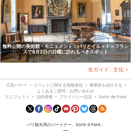
無料公開の美術館・モニュメント：パリとイル＝ド＝フラン
スで8月2日の日曜に訪れるべきスポット
全ガイド : 文化 >
広告バナー
•
イベントに関する情報発信
•
事業所を紹介する
•
よくあるご質問・お問い合わせ
マニフェスト
•
法的情報
•
プライバシー設定
•
Sortir de Paris
パリ観光局のパートナー、Sortir à Paris：