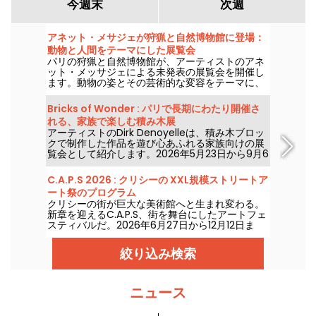
今週末
次週
アネット・メサジェが狩猟と自然博物館に登場：
動物と人間をテーマにした展覧会
パリの狩猟と自然博物館が、アーティストのアネ
ット・メッサジェによる未発表の展覧会を開催し
ます。動物の姿とその芸術的な変容をテーマに、
4月14日から2026年9月20日まで展示されます。
「一羽のツバメだけでは春は来ない」というタイ
Bricks of Wonder : パリで長期にわたり開催さ
トルのこの展覧会は、インスタレーションやハイ
れる、家族で楽しむ積み木展
ブリッドな作品、そして象徴的なアートピースを
アーティストのDirk Denoyelleは、積み木ブロッ
通じて、博物館のコレクションと対話します。
クで制作した作品を遊び心あふれる家族向けの展
覧会として紹介します。2026年5月23日から9月6
日まで、パリのエスパス・シャンプレで開催。
C.A.P.S 2026 : クリシーの XXL規模ストリートア
ート祭のプログラム
クリシーの街が巨大な美術館へと生まれ変わる。
新章を迎えるC.A.P.S、街を舞台にしたアートフェ
スティバルだ。2026年6月27日から12月12日ま
で、6回目を迎える今回はさらに驚きが広がる。
絞り込み検索
ニュース