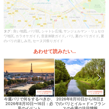
タグ :
良い地図
,
パリ1区
,
シャトレ広場
,
サンジェルマン・リュセロ
ワ地区
,
カラオケガイド
,
音楽体験ガイド
,
パリ
,
夏のパリガイド
,
夏
のパリの楽しみ方
,
セーヌ川祭りガイド
あわせて読みたい...
今週パリで何をするべきか、
2026年8月10日から16日ま
2026年8月10日〜16日：必
でのパリとイル＝ド＝フラン
見のイベント
スの今週の注目情報