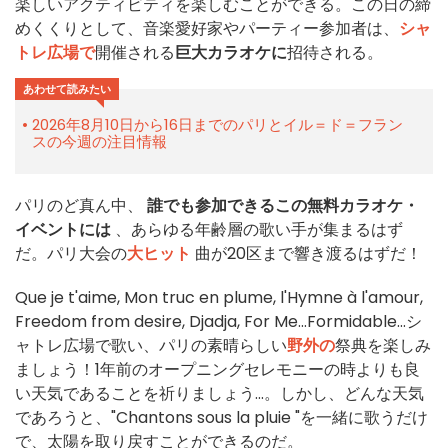
楽しいアクティビティを楽しむことができる。この日の締
めくくりとして、音楽愛好家やパーティー参加者は、
シャ
トレ広場で
開催される
巨大カラオケに
招待される。
あわせて読みたい
2026年8月10日から16日までのパリとイル＝ド＝フラン
スの今週の注目情報
パリのど真ん中、
誰でも参加できるこの無料カラオケ・
イベントには
、あらゆる年齢層の歌い手が集まるはず
だ。パリ大会の
大ヒット
曲が20区まで響き渡るはずだ！
Que je t'aime, Mon truc en plume, l'Hymne à l'amour,
Freedom from desire, Djadja, For Me...Formidable...シ
ャトレ広場で歌い、パリの素晴らしい
野外の
祭典を楽しみ
ましょう！1年前のオープニングセレモニーの時よりも良
い天気であることを祈りましょう...。しかし、どんな天気
であろうと、"Chantons sous la pluie "を一緒に歌うだけ
で、太陽を取り戻すことができるのだ。