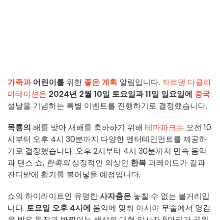
가족과
어린이를
위한
좋은 계획
알림입니다.
자르댕 다클라
마테이션은
2024년 2월
10일 토요일과
11일 일요일에
중국
설날을 기념하는 특별 이벤트를 진행하기로 결정했습니다.
목룡의
해를 맞아 새해를 축하하기 위해
테마파크는
오전 10
시부터 오후 4시 30분까지 다양한 엔터테인먼트를 제공하
기로 결정했습니다. 오후 2시부터 4시 30분까지 민속 음악
과 댄스 쇼,
한족의
상징적인 의상인
한복
퍼레이드가 길과
잔디밭에 활기를 불어넣을 예정입니다.
쇼의 하이라이트인 유명한
사자춤은
놓칠 수 없는 볼거리입
니다.
토요일 오후 4시에
음악에 맞춰 아시아 무술에서 영감
을 받은 동작과 반짝이는 색상의 대형 암사자 5마리가 공원