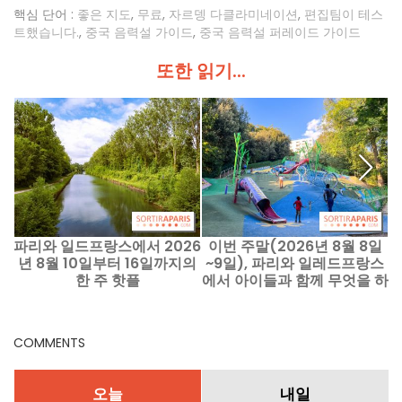
핵심 단어 :
좋은 지도
,
무료
,
자르뎅 다클라미네이션
,
편집팀이 테스
트했습니다.
,
중국 음력설 가이드
,
중국 음력설 퍼레이드 가이드
또한 읽기...
파리와 일드프랑스에서 2026
이번 주말(2026년 8월 8일
파
년 8월 10일부터 16일까지의
~9일), 파리와 일레드프랑스
한 주 핫플
에서 아이들과 함께 무엇을 하
면 좋을까요?
COMMENTS
오늘
내일