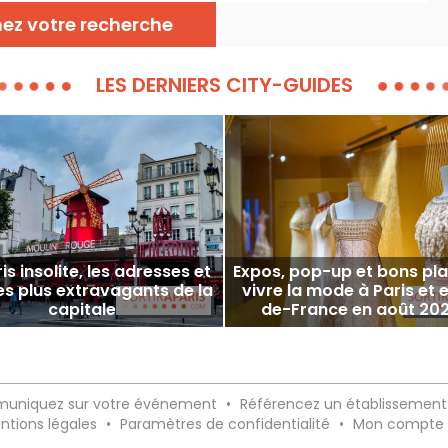
nez votre recherche
LES DERNIERS CITY-GUIDES
is insolite, les adresses et
Expos, pop-up et bons pla
les plus extravagants de la
vivre la mode à Paris et e
capitale
de-France en août 202
uniquez sur votre événement
•
Référencez un établissement
ntions légales
•
Paramètres de confidentialité
•
Mon compte