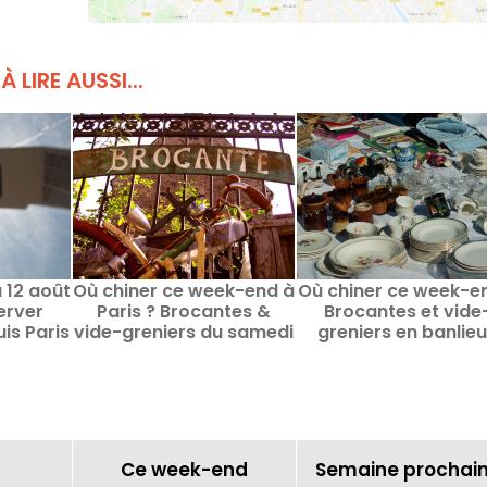
À LIRE AUSSI...
u 12 août
Où chiner ce week-end à
Où chiner ce week-e
erver
Paris ? Brocantes &
Brocantes et vide
s Paris
vide-greniers du samedi
greniers en banlie
? Les
8 au dimanche 9 août
parisienne les 8 et 9 
 spots
2026
2026
Ce week-end
Semaine prochai