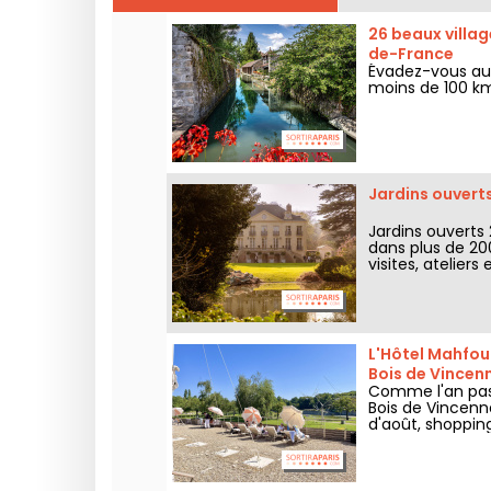
26 beaux villag
de-France
Évadez-vous aut
moins de 100 km
Jardins ouverts
Jardins ouverts
dans plus de 200
visites, ateliers 
L'Hôtel Mahfouf
Bois de Vincen
Comme l'an pass
Bois de Vincenne
d'août, shoppin
nostalgie.