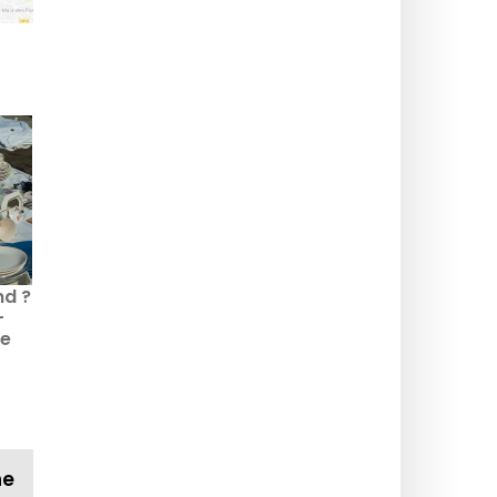
nd ?
-
ue
août
ne