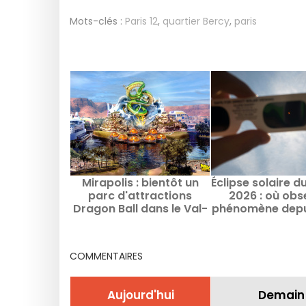
Mots-clés :
Paris 12
,
quartier Bercy
,
paris
Mirapolis : bientôt un
Éclipse solaire d
parc d'attractions
2026 : où obs
Dragon Ball dans le Val-
phénomène depui
d'Oise ?
et alentours 
évènements et
clés
COMMENTAIRES
Aujourd'hui
Demain