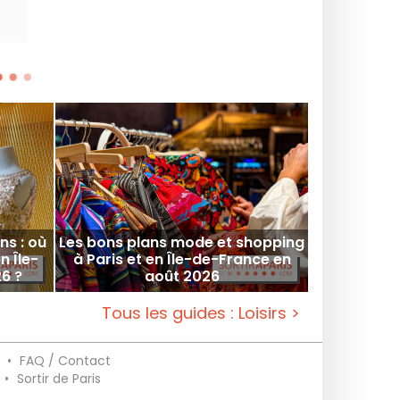
ns : où
Les bons plans mode et shopping
n Île-
à Paris et en Île-de-France en
6 ?
août 2026
Tous les guides : Loisirs >
•
FAQ / Contact
•
Sortir de Paris