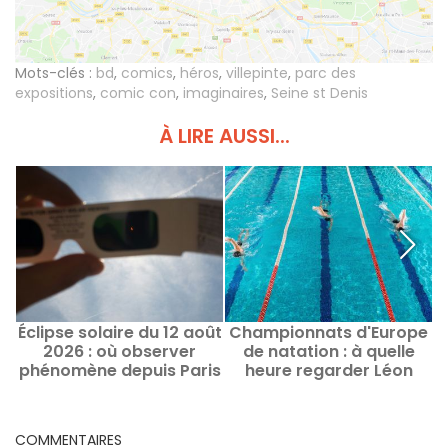
Mots-clés :
bd
,
comics
,
héros
,
villepinte
,
parc des
expositions
,
comic con
,
imaginaires
,
Seine st Denis
À LIRE AUSSI...
Éclipse solaire du 12 août
Championnats d'Europe
2026 : où observer
de natation : à quelle
phénomène depuis Paris
heure regarder Léon
s
et alentours ? Les
Marchand et Maxime
a
évènements et spots
Grousset ?
clés
COMMENTAIRES