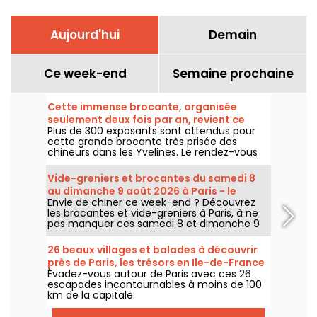
Aujourd'hui
Demain
Ce week-end
Semaine prochaine
Cette immense brocante, organisée
seulement deux fois par an, revient ce
Plus de 300 exposants sont attendus pour
week-end dans les Yvelines
cette grande brocante très prisée des
chineurs dans les Yvelines. Le rendez-vous
revient sous le parking du Carrefour de
Montesson le dimanche 9 août 2026.
Vide-greniers et brocantes du samedi 8
au dimanche 9 août 2026 à Paris - le
Envie de chiner ce week-end ? Découvrez
programme du week-end
les brocantes et vide-greniers à Paris, à ne
pas manquer ces samedi 8 et dimanche 9
août 2026 pour faire le plein de bonnes
affaires.
26 beaux villages et balades à découvrir
près de Paris, les trésors en Ile-de-France
Évadez-vous autour de Paris avec ces 26
escapades incontournables à moins de 100
km de la capitale.