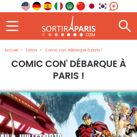
Accueil
Loisirs
Comic con' débarque à paris !
COMIC CON' DÉBARQUE À
PARIS !