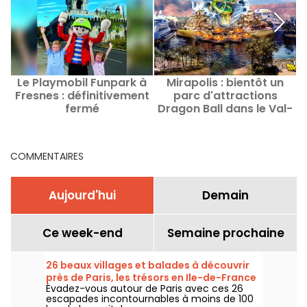
Le Playmobil Funpark à
Mirapolis : bientôt un
É
Fresnes : définitivement
parc d'attractions
fermé
Dragon Ball dans le Val-
p
d'Oise ?
COMMENTAIRES
Aujourd'hui
Demain
Ce week-end
Semaine prochaine
26 beaux villages et balades à découvrir
près de Paris, les trésors en Ile-de-France
Évadez-vous autour de Paris avec ces 26
escapades incontournables à moins de 100