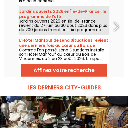
km de la capitale.
Jardins ouverts 2026 en Île-de-France : le
programme de l'été
Jardins ouverts 2026 en Île-de-France
revient du 27 juin au 30 août 2026 dans plus
de 200 jardins franciliens. Au programme :
concerts, spectacles, visites, ateliers et
installations artistiques.
L'Hôtel Mahfouf de Léna Situations revient
une dernière fois au cœur du Bois de
Comme l'an passé, Léna Situations installe
Vincennes
son Hôtel Mahfouf au cœur du Bois de
Vincennes, du 2 au 23 août 2026. Un spot
chill et estival, entre vlogs d'août, shopping,
gourmandises végé et détente, avec un
Affinez votre recherche
goût de nostalgie.
LES DERNIERS CITY-GUIDES