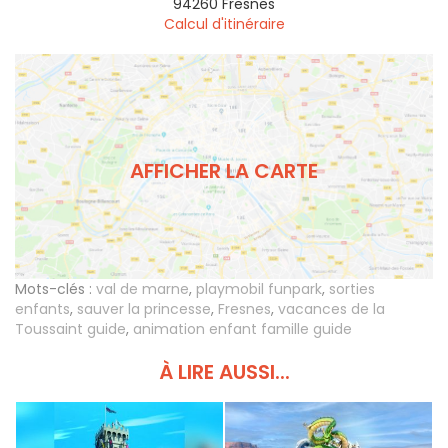
94260
Fresnes
Calcul d'itinéraire
AFFICHER LA CARTE
Mots-clés :
val de marne
,
playmobil funpark
,
sorties
enfants
,
sauver la princesse
,
Fresnes
,
vacances de la
Toussaint guide
,
animation enfant famille guide
À LIRE AUSSI...