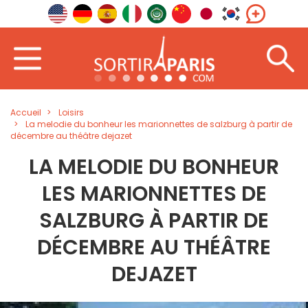
Accueil
Loisirs
La melodie du bonheur les marionnettes de salzburg à partir de
décembre au théâtre dejazet
LA MELODIE DU BONHEUR
LES MARIONNETTES DE
SALZBURG À PARTIR DE
DÉCEMBRE AU THÉÂTRE
DEJAZET