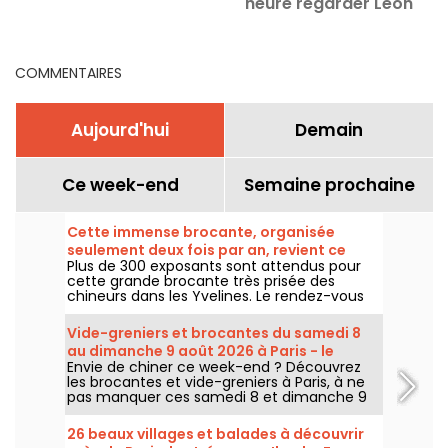
heure regarder Léon
s
clés
Marchand et Maxime
a
Grousset ?
COMMENTAIRES
Aujourd'hui
Demain
Ce week-end
Semaine prochaine
Cette immense brocante, organisée
seulement deux fois par an, revient ce
Plus de 300 exposants sont attendus pour
week-end dans les Yvelines
cette grande brocante très prisée des
chineurs dans les Yvelines. Le rendez-vous
revient sous le parking du Carrefour de
Montesson le dimanche 9 août 2026.
Vide-greniers et brocantes du samedi 8
au dimanche 9 août 2026 à Paris - le
Envie de chiner ce week-end ? Découvrez
programme du week-end
les brocantes et vide-greniers à Paris, à ne
pas manquer ces samedi 8 et dimanche 9
août 2026 pour faire le plein de bonnes
affaires.
26 beaux villages et balades à découvrir