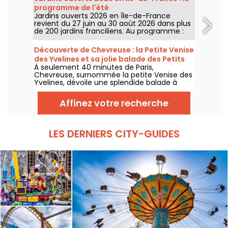
programme de l'été
Jardins ouverts 2026 en Île-de-France
revient du 27 juin au 30 août 2026 dans plus
de 200 jardins franciliens. Au programme :
concerts, spectacles, visites, ateliers et
installations artistiques.
Découverte de Chevreuse : la Petite Venise
des Yvelines et sa jolie balade des Petits
À seulement 40 minutes de Paris,
Ponts
Chevreuse, surnommée la petite Venise des
Yvelines, dévoile une splendide balade à
travers ses petits ponts. Ce véritable écrin
de verdure, accessible en RER, nous dévpoile
Affinez votre recherche
une escapade au charme insoupçonné. On
vous embarque pour une aventure nature
entre canaux et sentiers pittoresques !
LES DERNIERS CITY-GUIDES