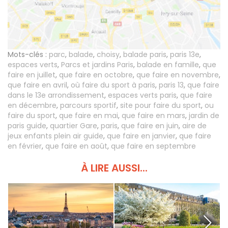
Mots-clés :
parc
,
balade
,
choisy
,
balade paris
,
paris 13e
,
espaces verts
,
Parcs et jardins Paris
,
balade en famille
,
que
faire en juillet
,
que faire en octobre
,
que faire en novembre
,
que faire en avril
,
où faire du sport à paris
,
paris 13
,
que faire
dans le 13e arrondissement
,
espaces verts paris
,
que faire
en décembre
,
parcours sportif
,
site pour faire du sport
,
ou
faire du sport
,
que faire en mai
,
que faire en mars
,
jardin de
paris guide
,
quartier Gare
,
paris
,
que faire en juin
,
aire de
jeux enfants plein air guide
,
que faire en janvier
,
que faire
en février
,
que faire en août
,
que faire en septembre
À LIRE AUSSI...