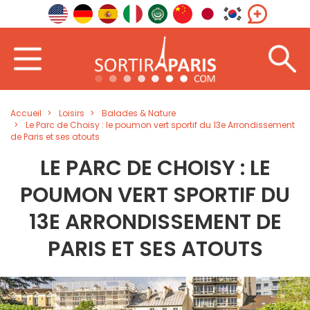
Accueil
Loisirs
Balades & Nature
Le Parc de Choisy : le poumon vert sportif du 13e Arrondissement
de Paris et ses atouts
LE PARC DE CHOISY : LE
POUMON VERT SPORTIF DU
13E ARRONDISSEMENT DE
PARIS ET SES ATOUTS