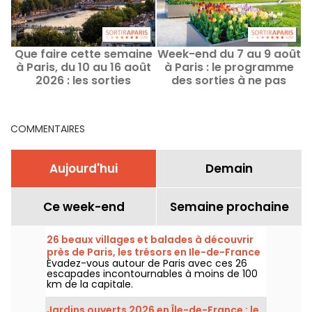
Que faire cette semaine
Week-end du 7 au 9 août
à Paris, du 10 au 16 août
à Paris : le programme
e
2026 : les sorties
des sorties à ne pas
d
incontournables
manquer
COMMENTAIRES
Aujourd'hui
Demain
Ce week-end
Semaine prochaine
26 beaux villages et balades à découvrir
près de Paris, les trésors en Ile-de-France
Évadez-vous autour de Paris avec ces 26
escapades incontournables à moins de 100
km de la capitale.
Jardins ouverts 2026 en Île-de-France : le