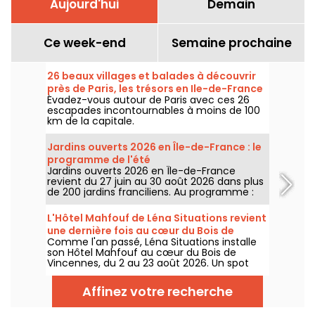
Aujourd'hui
Demain
Ce week-end
Semaine prochaine
26 beaux villages et balades à découvrir
près de Paris, les trésors en Ile-de-France
Évadez-vous autour de Paris avec ces 26
escapades incontournables à moins de 100
km de la capitale.
Jardins ouverts 2026 en Île-de-France : le
programme de l'été
Jardins ouverts 2026 en Île-de-France
revient du 27 juin au 30 août 2026 dans plus
de 200 jardins franciliens. Au programme :
concerts, spectacles, visites, ateliers et
installations artistiques.
L'Hôtel Mahfouf de Léna Situations revient
une dernière fois au cœur du Bois de
Comme l'an passé, Léna Situations installe
Vincennes
son Hôtel Mahfouf au cœur du Bois de
Vincennes, du 2 au 23 août 2026. Un spot
chill et estival, entre vlogs d'août, shopping,
gourmandises végé et détente, avec un
Affinez votre recherche
goût de nostalgie.