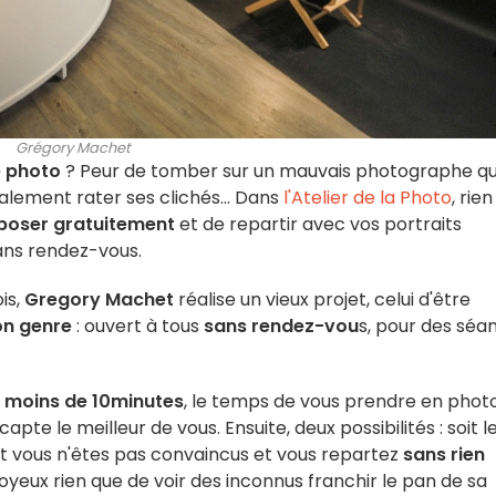
Grégory Machet
 photo
? Peur de tomber sur un mauvais photographe qu
alement rater ses clichés... Dans
l'Atelier de la Photo
, rie
poser gratuitement
et de repartir avec vos portraits
sans rendez-vous.
is,
Gregory Machet
réalise un vieux projet, celui d'être
on genre
: ouvert à tous
sans rendez-vou
s, pour des séa
n
moins de 10minutes
, le temps de vous prendre en phot
pte le meilleur de vous. Ensuite, deux possibilités : soit l
oit vous n'êtes pas convaincus et vous repartez
sans rien
yeux rien que de voir des inconnus franchir le pan de sa