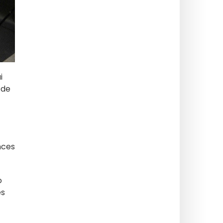
i
n de
nces
o
es