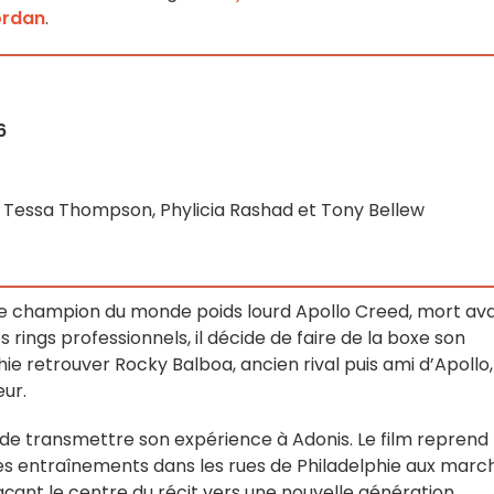
ordan
.
6
e, Tessa Thompson, Phylicia Rashad et Tony Bellew
le champion du monde poids lourd Apollo Creed, mort av
rings professionnels, il décide de faire de la boxe son
hie retrouver Rocky Balboa, ancien rival puis ami d’Apollo,
eur.
de transmettre son expérience à Adonis. Le film reprend
 des entraînements dans les rues de Philadelphie aux marc
çant le centre du récit vers une nouvelle génération.