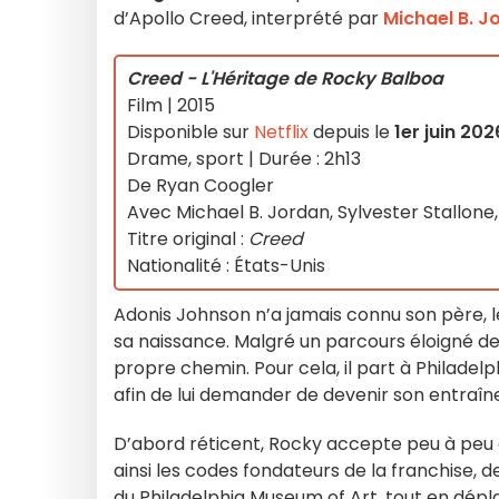
d’Apollo Creed, interprété par
Michael B. J
Creed - L'Héritage de Rocky Balboa
Film | 2015
Disponible sur
Netflix
depuis le
1er juin 202
Drame, sport | Durée : 2h13
De Ryan Coogler
Avec Michael B. Jordan, Sylvester Stallon
Titre original :
Creed
Nationalité : États-Unis
Adonis Johnson n’a jamais connu son père, 
sa naissance. Malgré un parcours éloigné des 
propre chemin. Pour cela, il part à Philadelp
afin de lui demander de devenir son entraîn
D’abord réticent, Rocky accepte peu à peu 
ainsi les codes fondateurs de la franchise,
du Philadelphia Museum of Art, tout en dépla