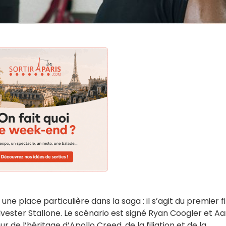
ne place particulière dans la saga : il s’agit du premier f
lvester Stallone. Le scénario est signé Ryan Coogler et A
 de l’héritage d’Apollo Creed, de la filiation et de la