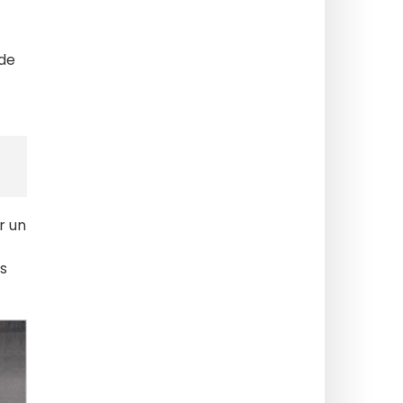
 de
r un
rs