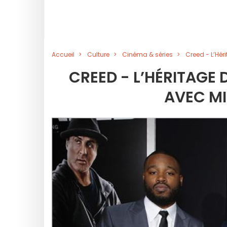
Accueil
Culture
Cinéma & séries
Creed - L’Hér
CREED - L’HÉRITAGE
AVEC MI