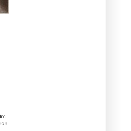
ilm
aron