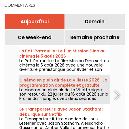
COMMENTAIRES
Aujourd'hui
Demain
Ce week-end
Semaine prochaine
La Pat’ Patrouille : Le film Mission Dino au
cinéma le 5 août 2026
La Pat’ Patrouille : Le film Mission Dino sort au
cinéma le 5 août 2026 avec une nouvelle
aventure préhistorique pour Ryder et son
équipe.
Cinéma en plein air de La Villette 2026 : La
programmation complète et gratuite !
Le cinéma en plein air de La Villette signe
son retour du 22 juillet au 16 août 2026 sur la
Prairie du Triangle, avec deux séances
gratuites par jour, à 18h et 21h. Pour cette
35e édition, le festival met à l’honneur le
Le Transporteur II avec Jason Statham :
thème “L’appel de la forêt”. Découvrez la
débarque sur Netflix
programmation complète et gratuite !
Le Transporteur II, film d’action de Louis
Leterrier avec Jason Statham, Alessandro
Gassman et Amber Valletta, arrive sur Netflix