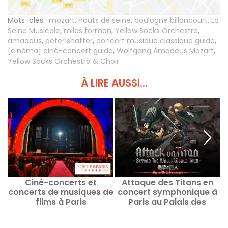
Mots-clés :
mozart
,
hauts de seine
,
boulogne billancourt
,
La
Seine Musicale
,
milos forman
,
Yellow Socks Orchestra
,
amadeus
,
peter shaffer
,
concert musique classique guide
,
[cinéma] ciné-concert guide
,
Wolfgang Amadeus Mozart
,
Yellow Socks Orchestra & Choir
À LIRE AUSSI...
Ciné-concerts et
Attaque des Titans en
concerts de musiques de
concert symphonique à
C
films à Paris
Paris au Palais des
Congrès, ouverture des
réservations