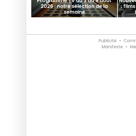
Programme TV du 3 au 9 août
Nouvea
2026 : notre sélection de la
: films
semaine
Publicité
•
Comm
Manifeste
•
Me