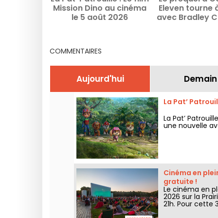
Mission Dino au cinéma
Eleven tourne à
le 5 août 2026
avec Bradley C
Margot Robbie 
Sy
COMMENTAIRES
Aujourd'hui
Demain
La Pat’ Patroui
La Pat’ Patrouil
une nouvelle av
Cinéma en plein
gratuite !
Le cinéma en plei
2026 sur la Prai
21h. Pour cette 
la forêt”. Déco