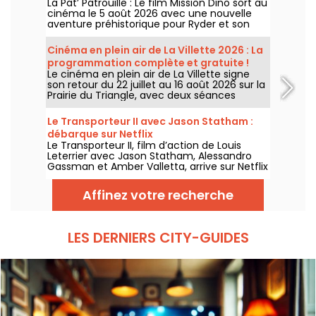
La Pat’ Patrouille : Le film Mission Dino sort au
cinéma le 5 août 2026 avec une nouvelle
aventure préhistorique pour Ryder et son
équipe.
Cinéma en plein air de La Villette 2026 : La
programmation complète et gratuite !
Le cinéma en plein air de La Villette signe
son retour du 22 juillet au 16 août 2026 sur la
Prairie du Triangle, avec deux séances
gratuites par jour, à 18h et 21h. Pour cette
35e édition, le festival met à l’honneur le
Le Transporteur II avec Jason Statham :
thème “L’appel de la forêt”. Découvrez la
débarque sur Netflix
programmation complète et gratuite !
Le Transporteur II, film d’action de Louis
Leterrier avec Jason Statham, Alessandro
Gassman et Amber Valletta, arrive sur Netflix
le 29 juillet 2026.
Affinez votre recherche
LES DERNIERS CITY-GUIDES