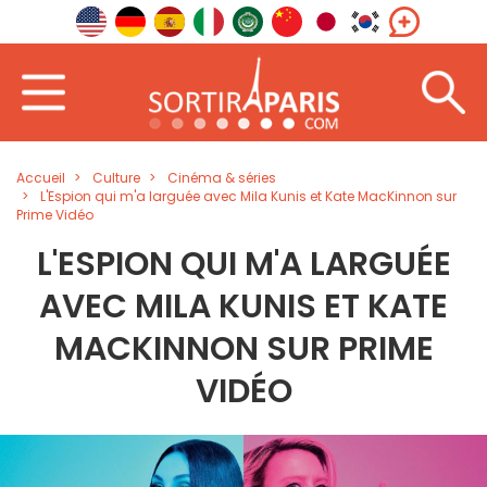
Accueil
Culture
Cinéma & séries
L'Espion qui m'a larguée avec Mila Kunis et Kate MacKinnon sur
Prime Vidéo
L'ESPION QUI M'A LARGUÉE
AVEC MILA KUNIS ET KATE
MACKINNON SUR PRIME
VIDÉO