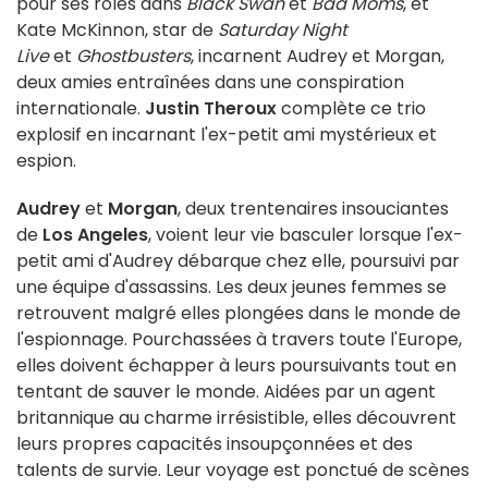
pour ses rôles dans
Black Swan
et
Bad Moms
, et
Kate McKinnon, star de
Saturday Night
Live
et
Ghostbusters
, incarnent Audrey et Morgan,
deux amies entraînées dans une conspiration
internationale.
Justin Theroux
complète ce trio
explosif en incarnant l'ex-petit ami mystérieux et
espion.
Audrey
et
Morgan
, deux trentenaires insouciantes
de
Los Angeles
, voient leur vie basculer lorsque l'ex-
petit ami d'Audrey débarque chez elle, poursuivi par
une équipe d'assassins. Les deux jeunes femmes se
retrouvent malgré elles plongées dans le monde de
l'espionnage. Pourchassées à travers toute l'Europe,
elles doivent échapper à leurs poursuivants tout en
tentant de sauver le monde. Aidées par un agent
britannique au charme irrésistible, elles découvrent
leurs propres capacités insoupçonnées et des
talents de survie. Leur voyage est ponctué de scènes