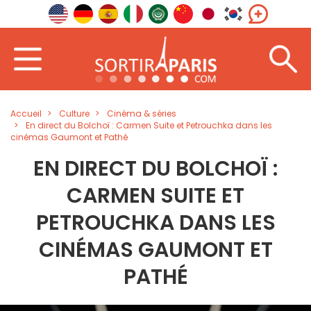
Accueil
Culture
Cinéma & séries
En direct du Bolchoï : Carmen Suite et Petrouchka dans les
cinémas Gaumont et Pathé
EN DIRECT DU BOLCHOÏ :
CARMEN SUITE ET
PETROUCHKA DANS LES
CINÉMAS GAUMONT ET
PATHÉ