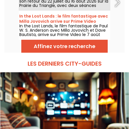
son retour du 22 juillet au 16 août 2026 sur la
Prairie du Triangle, avec deux séances
gratuites par jour, à 18h et 21h. Pour cette
35e édition, le festival met à l’honneur le
In the Lost Lands : le film fantastique avec
thème “L’appel de la forêt”. Découvrez la
Milla Jovovich arrive sur Prime Video
programmation complète et gratuite !
In the Lost Lands, le film fantastique de Paul
W. S. Anderson avec Milla Jovovich et Dave
Bautista, arrive sur Prime Video le 7 août
2026.
Affinez votre recherche
LES DERNIERS CITY-GUIDES