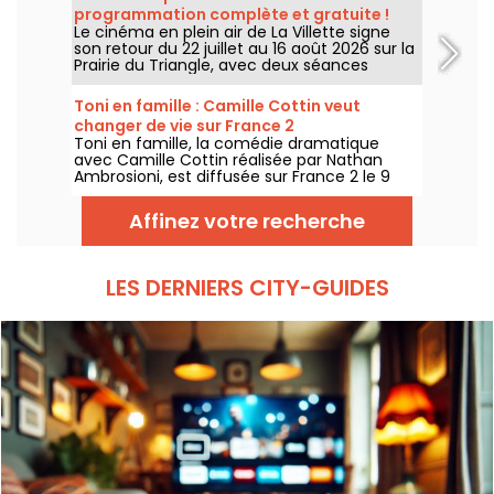
programmation complète et gratuite !
Le cinéma en plein air de La Villette signe
son retour du 22 juillet au 16 août 2026 sur la
Prairie du Triangle, avec deux séances
gratuites par jour, à 18h et 21h. Pour cette
35e édition, le festival met à l’honneur le
Toni en famille : Camille Cottin veut
thème “L’appel de la forêt”. Découvrez la
changer de vie sur France 2
programmation complète et gratuite !
Toni en famille, la comédie dramatique
avec Camille Cottin réalisée par Nathan
Ambrosioni, est diffusée sur France 2 le 9
août 2026 à 21h10.
Affinez votre recherche
LES DERNIERS CITY-GUIDES