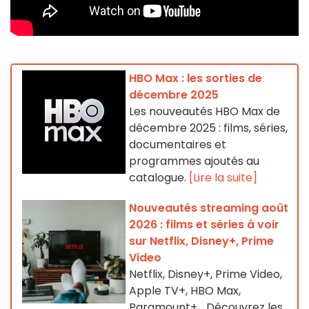
HBO Max : les sorties de
décembre 2025
Les nouveautés HBO Max de
décembre 2025 : films, séries,
documentaires et
programmes ajoutés au
catalogue.
[Lire la suite]
Nouveautés streaming août
2026 : films et séries à voir
sur Netflix, Disney+, Prime
Video
Netflix, Disney+, Prime Video,
Apple TV+, HBO Max,
Paramount+… Découvrez les