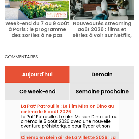
Week-end du 7 au 9 août
Nouveautés streaming
F
à Paris : le programme
août 2026 : films et
2
des sorties à ne pas
séries à voir sur Netflix,
manquer
Disney+, Prime Video
COMMENTAIRES
Aujourd'hui
Demain
Ce week-end
Semaine prochaine
La Pat’ Patrouille : Le film Mission Dino au
cinéma le 5 août 2026
La Pat’ Patrouille : Le film Mission Dino sort au
cinéma le 5 août 2026 avec une nouvelle
aventure préhistorique pour Ryder et son
équipe.
Cinéma en plein air de La Villette 2026 : La