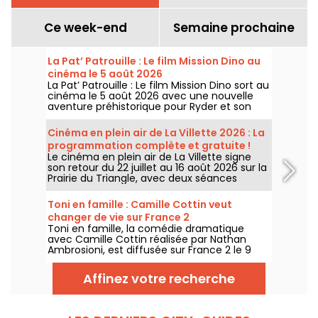
Ce week-end
Semaine prochaine
La Pat’ Patrouille : Le film Mission Dino au
cinéma le 5 août 2026
La Pat’ Patrouille : Le film Mission Dino sort au
cinéma le 5 août 2026 avec une nouvelle
aventure préhistorique pour Ryder et son
équipe.
Cinéma en plein air de La Villette 2026 : La
programmation complète et gratuite !
Le cinéma en plein air de La Villette signe
son retour du 22 juillet au 16 août 2026 sur la
Prairie du Triangle, avec deux séances
gratuites par jour, à 18h et 21h. Pour cette
35e édition, le festival met à l’honneur le
Toni en famille : Camille Cottin veut
thème “L’appel de la forêt”. Découvrez la
changer de vie sur France 2
programmation complète et gratuite !
Toni en famille, la comédie dramatique
avec Camille Cottin réalisée par Nathan
Ambrosioni, est diffusée sur France 2 le 9
août 2026 à 21h10.
Affinez votre recherche