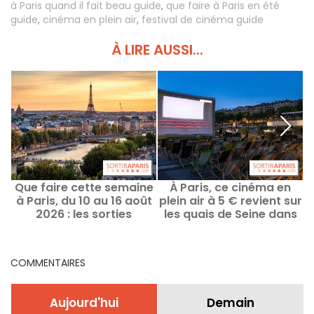
à Paris quand il fait beau guide
,
que faire à Paris en été
guide
,
cinéma en plein air
,
festival de cinéma guide
À LIRE AUSSI...
Que faire cette semaine
À Paris, ce cinéma en
à Paris, du 10 au 16 août
plein air à 5 € revient sur
2026 : les sorties
les quais de Seine dans
a
incontournables
un décor de carte
postale
COMMENTAIRES
Aujourd'hui
Demain