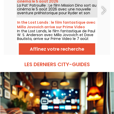
cinéma le 5 août 2026
programmation complète et gratuite !
La Pat’ Patrouille : Le film Mission Dino sort au
cinéma le 5 août 2026 avec une nouvelle
aventure préhistorique pour Ryder et son
équipe.
In the Lost Lands : le film fantastique avec
Milla Jovovich arrive sur Prime Video
In the Lost Lands, le film fantastique de Paul
W. S. Anderson avec Milla Jovovich et Dave
Bautista, arrive sur Prime Video le 7 août
2026.
Affinez votre recherche
LES DERNIERS CITY-GUIDES