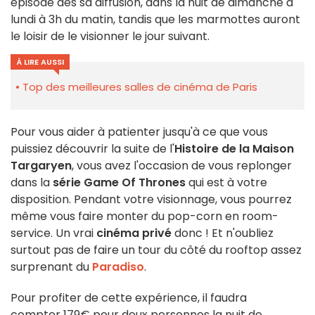
épisode dès sa diffusion, dans la nuit de dimanche à
lundi à 3h du matin, tandis que les marmottes auront
le loisir de le visionner le jour suivant.
À LIRE AUSSI
Top des meilleures salles de cinéma de Paris
Pour vous aider à patienter jusqu'à ce que vous
puissiez découvrir la suite de l'
Histoire de la Maison
Targaryen
, vous avez l'occasion de vous replonger
dans la
série Game Of Thrones
qui est à votre
disposition. Pendant votre visionnage, vous pourrez
même vous faire monter du pop-corn en room-
service. Un vrai
cinéma privé
donc ! Et n'oubliez
surtout pas de faire un tour du côté du rooftop assez
surprenant du
Paradiso
.
Pour profiter de cette expérience, il faudra
compter 179€ pour deux personnes la nuit de