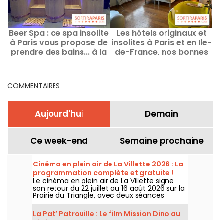
Beer Spa : ce spa insolite
Les hôtels originaux et
à Paris vous propose de
insolites à Paris et en Ile-
prendre des bains... à la
de-France, nos bonnes
bière - code promo
adresses
COMMENTAIRES
Aujourd'hui
Demain
Ce week-end
Semaine prochaine
Cinéma en plein air de La Villette 2026 : La
programmation complète et gratuite !
Le cinéma en plein air de La Villette signe
son retour du 22 juillet au 16 août 2026 sur la
Prairie du Triangle, avec deux séances
gratuites par jour, à 18h et 21h. Pour cette
35e édition, le festival met à l’honneur le
La Pat’ Patrouille : Le film Mission Dino au
thème “L’appel de la forêt”. Découvrez la