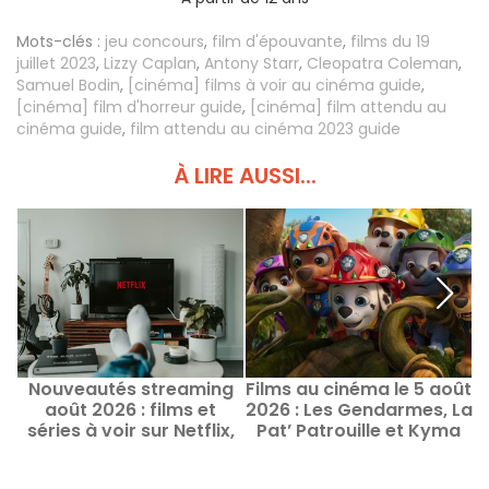
Mots-clés :
jeu concours
,
film d'épouvante
,
films du 19
juillet 2023
,
Lizzy Caplan
,
Antony Starr
,
Cleopatra Coleman
,
Samuel Bodin
,
[cinéma] films à voir au cinéma guide
,
[cinéma] film d'horreur guide
,
[cinéma] film attendu au
cinéma guide
,
film attendu au cinéma 2023 guide
À LIRE AUSSI...
Nouveautés streaming
Films au cinéma le 5 août
août 2026 : films et
2026 : Les Gendarmes, La
séries à voir sur Netflix,
Pat’ Patrouille et Kyma
Disney+, Prime Video