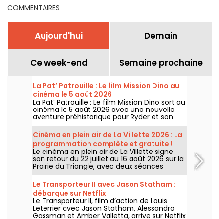
COMMENTAIRES
Aujourd'hui
Demain
Ce week-end
Semaine prochaine
La Pat’ Patrouille : Le film Mission Dino au
cinéma le 5 août 2026
La Pat’ Patrouille : Le film Mission Dino sort au
cinéma le 5 août 2026 avec une nouvelle
aventure préhistorique pour Ryder et son
équipe.
Cinéma en plein air de La Villette 2026 : La
programmation complète et gratuite !
Le cinéma en plein air de La Villette signe
son retour du 22 juillet au 16 août 2026 sur la
Prairie du Triangle, avec deux séances
gratuites par jour, à 18h et 21h. Pour cette
35e édition, le festival met à l’honneur le
Le Transporteur II avec Jason Statham :
thème “L’appel de la forêt”. Découvrez la
débarque sur Netflix
programmation complète et gratuite !
Le Transporteur II, film d’action de Louis
Leterrier avec Jason Statham, Alessandro
Gassman et Amber Valletta, arrive sur Netflix