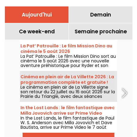
Aujourd'hui
Demain
Ce week-end
Semaine prochaine
La Pat’ Patrouille : Le film Mission Dino au
cinéma le 5 août 2026
La Pat’ Patrouille : Le film Mission Dino sort au
cinéma le 5 août 2026 avec une nouvelle
aventure préhistorique pour Ryder et son
équipe.
Cinéma en plein air de La Villette 2026 : La
programmation complète et gratuite !
Le cinéma en plein air de La Villette signe
son retour du 22 juillet au 16 août 2026 sur la
Prairie du Triangle, avec deux séances
gratuites par jour, à 18h et 21h. Pour cette
35e édition, le festival met à l’honneur le
In the Lost Lands : le film fantastique avec
thème “L’appel de la forêt”. Découvrez la
Milla Jovovich arrive sur Prime Video
programmation complète et gratuite !
In the Lost Lands, le film fantastique de Paul
W. S. Anderson avec Milla Jovovich et Dave
Bautista, arrive sur Prime Video le 7 août
2026.