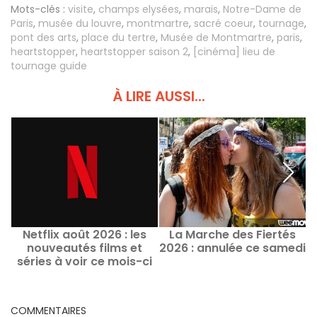
Mots-clés :
visite
,
champs elysées
,
marais
,
Notre-Dame de
Paris
,
musée du louvre
,
montmartre
,
sacré coeur
,
tournage
,
pont des arts
,
place du tertre
,
Musée de Montmartre
,
paris
,
heartstopper
,
heartstopper saison 2
,
[cinéma] lieu de
tournage guide
À LIRE AUSSI...
Netflix août 2026 : les
La Marche des Fiertés
nouveautés films et
2026 : annulée ce samedi
séries à voir ce mois-ci
COMMENTAIRES