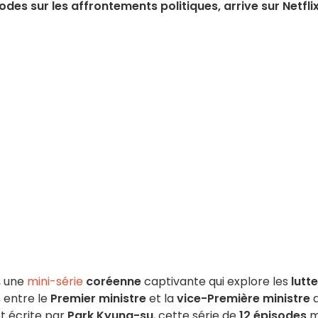
des sur les affrontements politiques, arrive sur Netflix
, une
mini-série
coréenne
captivante qui explore les
lutt
s
entre le
Premier ministre
et la
vice-Première ministre
t écrite par
Park Kyung-su
, cette série de
12 épisodes
m