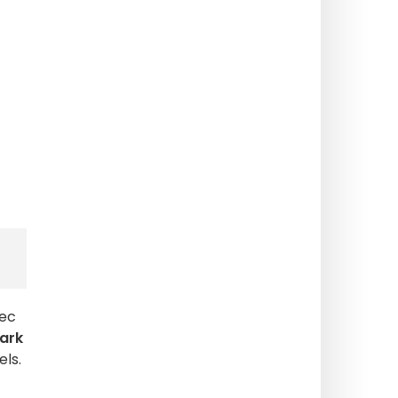
vec
ark
ls.