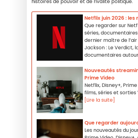
histoires de pouvoir et de rivalité politique.
Netflix juin 2026 : le
Que regarder sur Netfl
séries, documentaires 
dernier maître de l’ai
Jackson : Le Verdict, 
documentaires autour
Nouveautés streaming 
Prime Video
Netflix, Disney+, Pri
films, séries et sorti
[Lire la suite]
Que regarder aujourd
Les nouveautés du jour 
Prime Video, Disney+