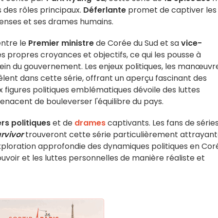
 des rôles principaux.
Déferlante
promet de captiver les
ntenses et ses drames humains.
entre le
Premier ministre
de Corée du Sud et sa
vice-
s propres croyances et objectifs, ce qui les pousse à
u sein du gouvernement. Les enjeux politiques, les manœuvr
êlent dans cette série, offrant un aperçu fascinant des
ux figures politiques emblématiques dévoile des luttes
enacent de bouleverser l'équilibre du pays.
lers politiques
et de
drames
captivants. Les fans de série
rvivor
trouveront cette série particulièrement attrayant
xploration approfondie des dynamiques politiques en Cor
uvoir et les luttes personnelles de manière réaliste et