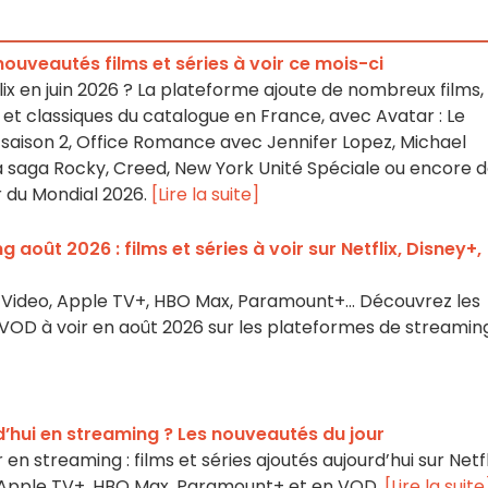
s nouveautés films et séries à voir ce mois-ci
ix en juin 2026 ? La plateforme ajoute de nombreux films,
et classiques du catalogue en France, avec Avatar : Le
r saison 2, Office Romance avec Jennifer Lopez, Michael
la saga Rocky, Creed, New York Unité Spéciale ou encore 
 du Mondial 2026.
[Lire la suite]
août 2026 : films et séries à voir sur Netflix, Disney+,
me Video, Apple TV+, HBO Max, Paramount+… Découvrez les
es VOD à voir en août 2026 sur les plateformes de streamin
’hui en streaming ? Les nouveautés du jour
en streaming : films et séries ajoutés aujourd’hui sur Netfl
, Apple TV+, HBO Max, Paramount+ et en VOD.
[Lire la suite