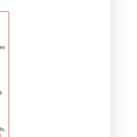
des
g.
ix,
]