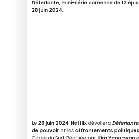
Déferlante, mini-série coréenne de 12 épiso
28 juin 2024.
Le
28 juin 2024
,
Netflix
dévoilera
Déferlante
de pouvoir
et les
affrontements politique
Corée du Sud. Réalisée par
Kim Yong-wan
e