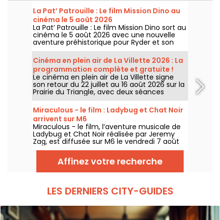
La Pat’ Patrouille : Le film Mission Dino au
cinéma le 5 août 2026
La Pat’ Patrouille : Le film Mission Dino sort au
cinéma le 5 août 2026 avec une nouvelle
aventure préhistorique pour Ryder et son
équipe.
Cinéma en plein air de La Villette 2026 : La
programmation complète et gratuite !
Le cinéma en plein air de La Villette signe
son retour du 22 juillet au 16 août 2026 sur la
Prairie du Triangle, avec deux séances
gratuites par jour, à 18h et 21h. Pour cette
35e édition, le festival met à l’honneur le
Miraculous - le film : Ladybug et Chat Noir
thème “L’appel de la forêt”. Découvrez la
arrivent sur M6
programmation complète et gratuite !
Miraculous - le film, l’aventure musicale de
Ladybug et Chat Noir réalisée par Jeremy
Zag, est diffusée sur M6 le vendredi 7 août
2026 à 21h05.
Affinez votre recherche
LES DERNIERS CITY-GUIDES