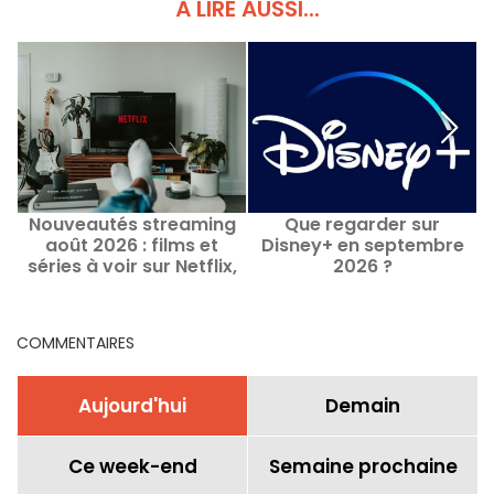
À LIRE AUSSI...
Nouveautés streaming
Que regarder sur
août 2026 : films et
Disney+ en septembre
séries à voir sur Netflix,
2026 ?
s
Disney+, Prime Video
COMMENTAIRES
Aujourd'hui
Demain
Ce week-end
Semaine prochaine