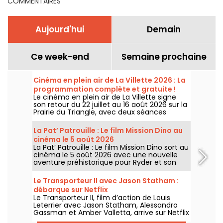
COMMENTAIRES
Aujourd'hui
Demain
Ce week-end
Semaine prochaine
Cinéma en plein air de La Villette 2026 : La
programmation complète et gratuite !
Le cinéma en plein air de La Villette signe
son retour du 22 juillet au 16 août 2026 sur la
Prairie du Triangle, avec deux séances
gratuites par jour, à 18h et 21h. Pour cette
35e édition, le festival met à l’honneur le
La Pat’ Patrouille : Le film Mission Dino au
thème “L’appel de la forêt”. Découvrez la
cinéma le 5 août 2026
programmation complète et gratuite !
La Pat’ Patrouille : Le film Mission Dino sort au
cinéma le 5 août 2026 avec une nouvelle
aventure préhistorique pour Ryder et son
équipe.
Le Transporteur II avec Jason Statham :
débarque sur Netflix
Le Transporteur II, film d’action de Louis
Leterrier avec Jason Statham, Alessandro
Gassman et Amber Valletta, arrive sur Netflix
le 29 juillet 2026.