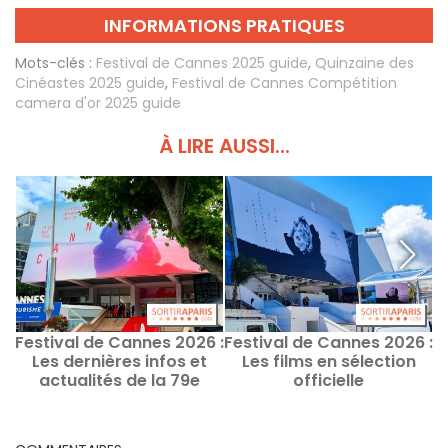
INFORMATIONS PRATIQUES
Mots-clés :
Festival de Cannes 2025 guide
,
Quinzaine des
Cinéastes 2025 guide
,
Festival de Cannes Compétition
camera d'or 2025 guide
À LIRE AUSSI...
Festival de Cannes 2026 :
Festival de Cannes 2026 :
F
Les dernières infos et
Les films en sélection
actualités de la 79e
officielle
édition