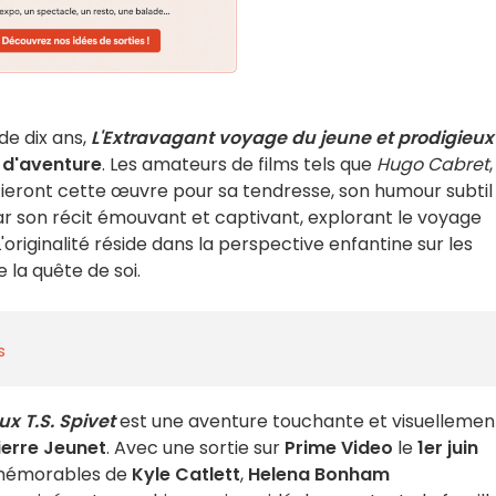
de dix ans,
L'Extravagant voyage du jeune et prodigieux 
t
d'aventure
. Les amateurs de films tels que
Hugo Cabret
eront cette œuvre pour sa tendresse, son humour subtil
 par son récit émouvant et captivant, explorant le voyage
L'originalité réside dans la perspective enfantine sur les
e la quête de soi.
s
x T.S. Spivet
est une aventure touchante et visuellemen
erre Jeunet
. Avec une sortie sur
Prime Video
le
1er juin
s mémorables de
Kyle Catlett
,
Helena Bonham