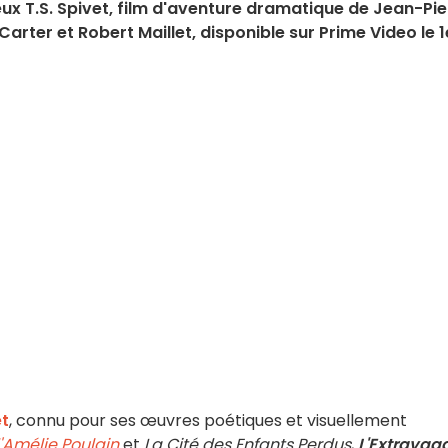
ux T.S. Spivet, film d'aventure dramatique de Jean-Pie
rter et Robert Maillet, disponible sur Prime Video le 1
et
, connu pour ses œuvres poétiques et visuellement
'Amélie Poulain
et
La Cité des Enfants Perdus
,
L'Extravag