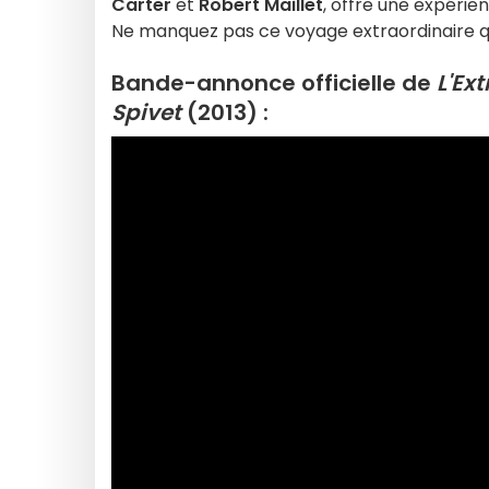
Carter
et
Robert Maillet
, offre une expérie
Ne manquez pas ce voyage extraordinaire qui 
Bande-annonce officielle de
L'Ex
Spivet
(2013) :