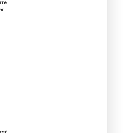
rre
er
ant