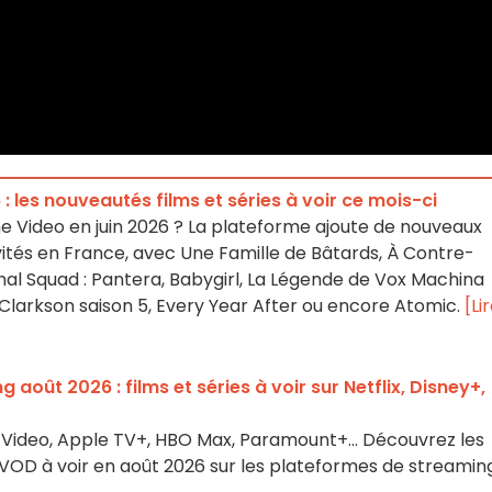
 : les nouveautés films et séries à voir ce mois-ci
e Video en juin 2026 ? La plateforme ajoute de nouveaux
sivités en France, avec Une Famille de Bâtards, À Contre-
inal Squad : Pantera, Babygirl, La Légende de Vox Machina
 Clarkson saison 5, Every Year After ou encore Atomic.
[Li
août 2026 : films et séries à voir sur Netflix, Disney+,
me Video, Apple TV+, HBO Max, Paramount+… Découvrez les
es VOD à voir en août 2026 sur les plateformes de streamin