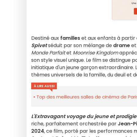
Destiné aux
familles
et aux enfants à partir 
Spivet
séduit par son mélange de
drame
e
Monde Parfait
et
Moonrise Kingdom
appréci
son style visuel unique. Le film se distingue
initiatique d'un jeune garçon extraordinaire. 
thèmes universels de la famille, du deuil et d
À LIRE AUSSI
Top des meilleures salles de cinéma de Pari
L'Extravagant voyage du jeune et prodigieu
riche, parfaitement orchestrée par
Jean-Pi
2024
, ce film, porté par les performance