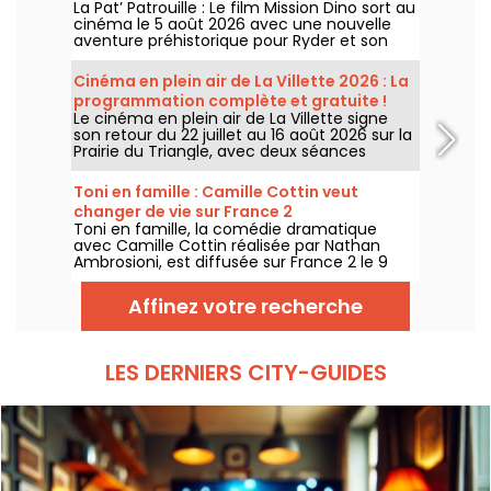
La Pat’ Patrouille : Le film Mission Dino sort au
cinéma le 5 août 2026 avec une nouvelle
aventure préhistorique pour Ryder et son
équipe.
Cinéma en plein air de La Villette 2026 : La
programmation complète et gratuite !
Le cinéma en plein air de La Villette signe
son retour du 22 juillet au 16 août 2026 sur la
Prairie du Triangle, avec deux séances
gratuites par jour, à 18h et 21h. Pour cette
35e édition, le festival met à l’honneur le
Toni en famille : Camille Cottin veut
thème “L’appel de la forêt”. Découvrez la
changer de vie sur France 2
programmation complète et gratuite !
Toni en famille, la comédie dramatique
avec Camille Cottin réalisée par Nathan
Ambrosioni, est diffusée sur France 2 le 9
août 2026 à 21h10.
Affinez votre recherche
LES DERNIERS CITY-GUIDES