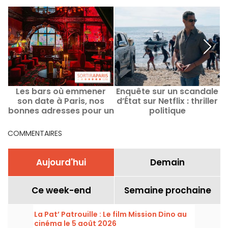
Les bars où emmener
Enquête sur un scandale
son date à Paris, nos
d’État sur Netflix : thriller
s
bonnes adresses pour un
politique
rencard
COMMENTAIRES
Aujourd'hui
Demain
Ce week-end
Semaine prochaine
La Pat’ Patrouille : Le film Mission Dino au
cinéma le 5 août 2026