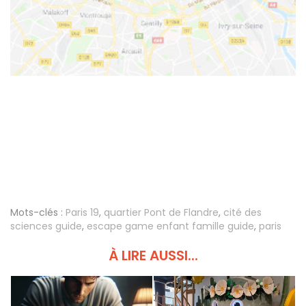
Mots-clés :
Paris 19
,
quartier Pont de Flandre
,
cité des
sciences guide
,
escape game enfant famille guide
,
paris
À LIRE AUSSI...