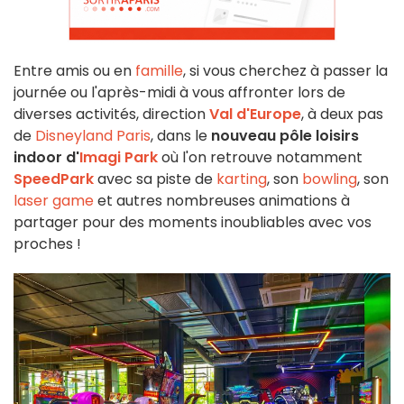
Entre amis ou en
famille
, si vous cherchez à passer la
journée ou l'après-midi à vous affronter lors de
diverses activités, direction
Val d'Europe
, à deux pas
de
Disneyland Paris
, dans le
nouveau pôle loisirs
indoor d'
Imagi Park
où l'on retrouve notamment
SpeedPark
avec sa piste de
karting
, son
bowling
, son
laser game
et autres nombreuses animations à
partager pour des moments inoubliables avec vos
proches !