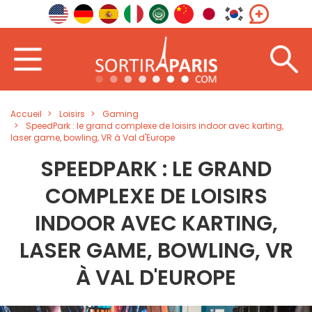
Accueil
Loisirs
Gaming
SpeedPark : le grand complexe de loisirs indoor avec karting,
laser game, bowling, VR à Val d'Europe
SPEEDPARK : LE GRAND
COMPLEXE DE LOISIRS
INDOOR AVEC KARTING,
LASER GAME, BOWLING, VR
À VAL D'EUROPE