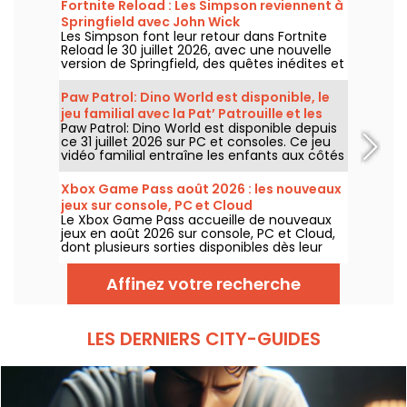
Fortnite Reload : Les Simpson reviennent à
Springfield avec John Wick
Les Simpson font leur retour dans Fortnite
Reload le 30 juillet 2026, avec une nouvelle
version de Springfield, des quêtes inédites et
un crossover avec John Wick. La mise à jour
ajoute plusieurs lieux emblématiques, un
Paw Patrol: Dino World est disponible, le
style spécial pour le célèbre assassin et de
jeu familial avec la Pat’ Patrouille et les
nouveaux éléments de gameplay.
Paw Patrol: Dino World est disponible depuis
dinosaures
ce 31 juillet 2026 sur PC et consoles. Ce jeu
vidéo familial entraîne les enfants aux côtés
de la Pat’ Patrouille sur une île peuplée de
dinosaures.
Xbox Game Pass août 2026 : les nouveaux
jeux sur console, PC et Cloud
Le Xbox Game Pass accueille de nouveaux
jeux en août 2026 sur console, PC et Cloud,
dont plusieurs sorties disponibles dès leur
lancement. Voici les principaux ajouts
annoncés par Microsoft pour les abonnés au
Affinez votre recherche
service.
LES DERNIERS CITY-GUIDES