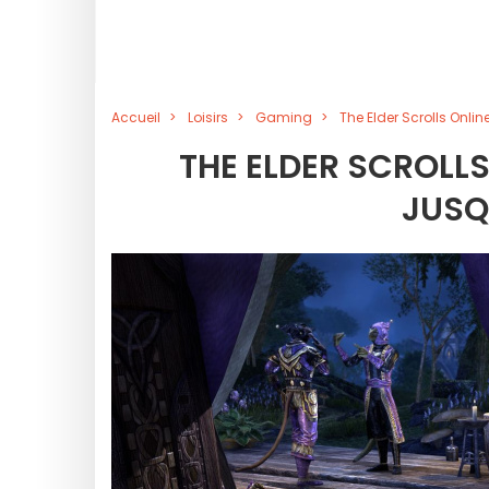
Accueil
Loisirs
Gaming
The Elder Scrolls Online 
THE ELDER SCROLLS 
JUSQU