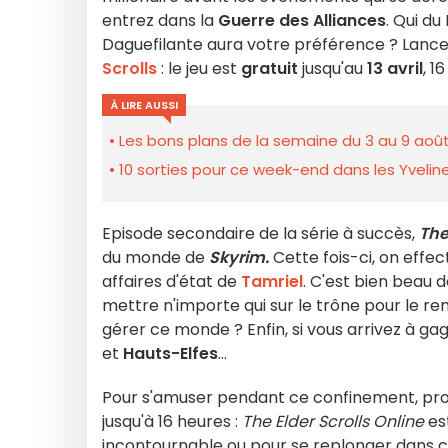
entrez dans la
Guerre des Alliances
. Qui d
Daguefilante aura votre préférence ? Lance
Scrolls
: le jeu est
gratuit
jusqu'au
13 avril
, 1
À LIRE AUSSI
Les bons plans de la semaine du 3 au 9 août
10 sorties pour ce week-end dans les Yveline
Episode secondaire de la série à succès,
The
du monde de
Skyrim.
Cette fois-ci, on effe
affaires d'état de
Tamriel
. C'est bien beau 
mettre n'importe qui sur le trône pour le r
gérer ce monde ? Enfin, si vous arrivez à ga
et
Hauts-Elfes
...
Pour s'amuser pendant ce confinement, pro
jusqu'à 16 heures :
The Elder Scrolls Online
es
incontournable ou pour se replonger dans