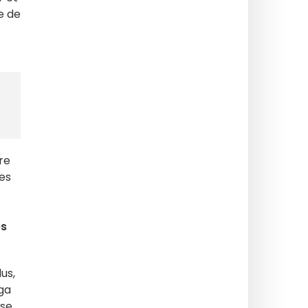
e de
re
les
es
lus,
ga
 se