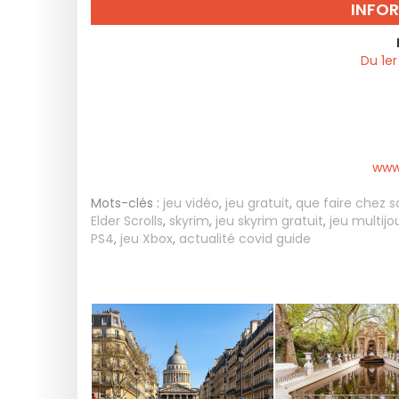
INFO
Du 1er
www.
Mots-clés :
jeu vidéo
,
jeu gratuit
,
que faire chez s
Elder Scrolls
,
skyrim
,
jeu skyrim gratuit
,
jeu multijo
PS4
,
jeu Xbox
,
actualité covid guide