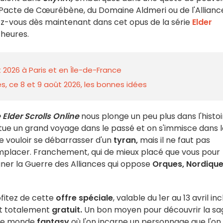
u Pacte de Cœurébène, du Domaine Aldmeri ou de l'Allianc
z-vous dès maintenant dans cet opus de la série
Elder
6 heures.
 2026 à Paris et en Île-de-France
s, ce 8 et 9 août 2026, les bonnes idées
 Elder Scrolls Online
nous plonge un peu plus dans l'histoi
ctue un grand voyage dans le passé et on s'immisce dans 
de vouloir se débarrasser d'un
tyran,
mais il ne faut pas
emplacer. Franchement, qui de mieux placé que vous pour
gner la Guerre des Alliances qui oppose
Orques, Nordiqu
fitez de cette
offre
spéciale
, valable du 1er au 13 avril inc
t totalement
gratuit.
Un bon moyen pour découvrir la sa
 ce monde
fantasy
où l'on incarne un personnage que l'on