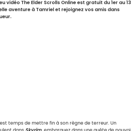
u vidéo The Elder Scrolls Online est gratuit du 1er au 13
elle aventure à Tamriel et rejoignez vos amis dans
ueur.
 est temps de mettre fin à son règne de terreur. Un
oulent dans
Skyrim,
embarquez dans une quête de pouvoi