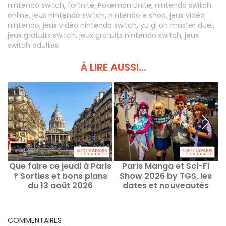
nintendo switch
,
fortnite
,
Pokemon Unite
,
nintendo switch
online
,
jeux nintendo switch
,
nintendo e shop
,
jeux vidéo
nintendo
,
jeux vidéo nintendo switch
,
yu gi oh master duel
,
jeux gratuits switch
,
jeux gratuits nintendo switch
,
jeux
switch adultes
À LIRE AUSSI...
Que faire ce jeudi à Paris
Paris Manga et Sci-Fi
? Sorties et bons plans
Show 2026 by TGS, les
du 13 août 2026
dates et nouveautés
COMMENTAIRES