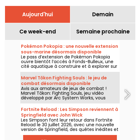
Aujourd'hui
Demain
Ce week-end
Semaine prochaine
Pokémon Pokopia : une nouvelle extension
sous-marine désormais disponible
Le pass d’extension de Pokémon Pokopia
ouvre bientôt l’accès à Fonds-Bulleux, une
cité aquatique à construire et à explorer sur
Nintendo Switch 2. Cette première vague de
contenu payant sera disponible le 5 août
Marvel Tōkon Fighting Souls : le jeu de
2026 avec de nouveaux Pokémon,
combat désormais disponible
bâtiments et mécaniques sous-marines.
Avis aux amateurs de jeux de combat !
Marvel Tōkon: Fighting Souls, jeu vidéo
développé par Arc System Works, vous
attend depuis le 6 août 2026 sur PC et PS5.
Un titre qui mise sur des affrontements
Fortnite Reload : Les Simpson reviennent à
stratégiques en 4 contre 4 mettant en
Springfield avec John Wick
scène des héros et vilains de l’univers
Les Simpson font leur retour dans Fortnite
Marvel.
Reload le 30 juillet 2026, avec une nouvelle
version de Springfield, des quêtes inédites et
un crossover avec John Wick. La mise à jour
ajoute plusieurs lieux emblématiques, un