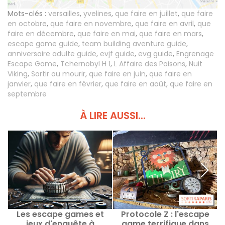
Mots-clés :
versailles
,
yvelines
,
que faire en juillet
,
que faire
en octobre
,
que faire en novembre
,
que faire en avril
,
que
faire en décembre
,
que faire en mai
,
que faire en mars
,
escape game guide
,
team building aventure guide
,
anniversaire adulte guide
,
evjf guide
,
evg guide
,
Engrenage
Escape Game
,
Tchernobyl H 1
,
L Affaire des Poisons
,
Nuit
Viking
,
Sortir ou mourir
,
que faire en juin
,
que faire en
janvier
,
que faire en février
,
que faire en août
,
que faire en
septembre
À LIRE AUSSI...
Les escape games et
Protocole Z : l'escape
jeux d'enquête à
game terrifique dans