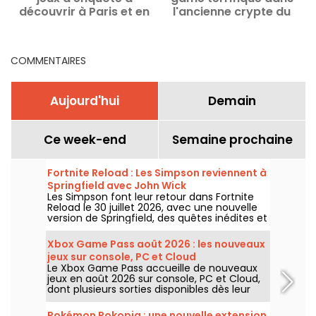
découvrir à Paris et en
l'ancienne crypte du
Ile-de-France
Château de Thoiry (78)
COMMENTAIRES
Aujourd'hui
Demain
Ce week-end
Semaine prochaine
Fortnite Reload : Les Simpson reviennent à
Springfield avec John Wick
Les Simpson font leur retour dans Fortnite
Reload le 30 juillet 2026, avec une nouvelle
version de Springfield, des quêtes inédites et
un crossover avec John Wick. La mise à jour
ajoute plusieurs lieux emblématiques, un
Xbox Game Pass août 2026 : les nouveaux
style spécial pour le célèbre assassin et de
jeux sur console, PC et Cloud
nouveaux éléments de gameplay.
Le Xbox Game Pass accueille de nouveaux
jeux en août 2026 sur console, PC et Cloud,
dont plusieurs sorties disponibles dès leur
lancement. Voici les principaux ajouts
annoncés par Microsoft pour les abonnés au
Pokémon Pokopia : une nouvelle extension