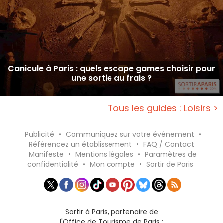
Canicule à Paris : quels escape games choisir pour
une sortie au frais ?
Tous les guides : Loisirs >
Publicité
•
Communiquez sur votre événement
•
Référencez un établissement
•
FAQ / Contact
Manifeste
•
Mentions légales
•
Paramètres de
confidentialité
•
Mon compte
•
Sortir de Paris
Sortir à Paris, partenaire de
l'Office de Tourisme de Paris :