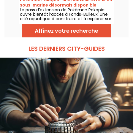
service.
sous-marine désormais disponible
Le pass d’extension de Pokémon Pokopia
ouvre bientôt l’accès à Fonds-Bulleux, une
cité aquatique à construire et à explorer sur
Nintendo Switch 2. Cette première vague de
contenu payant sera disponible le 5 août
Affinez votre recherche
2026 avec de nouveaux Pokémon,
bâtiments et mécaniques sous-marines.
LES DERNIERS CITY-GUIDES