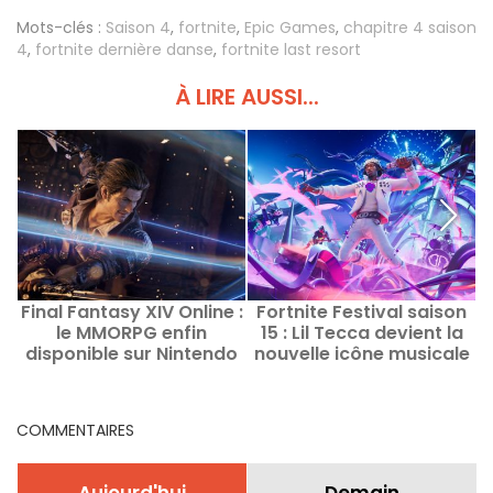
Mots-clés :
Saison 4
,
fortnite
,
Epic Games
,
chapitre 4 saison
4
,
fortnite dernière danse
,
fortnite last resort
À LIRE AUSSI...
Final Fantasy XIV Online :
Fortnite Festival saison
P
le MMORPG enfin
15 : Lil Tecca devient la
disponible sur Nintendo
nouvelle icône musicale
Switch 2
COMMENTAIRES
Aujourd'hui
Demain