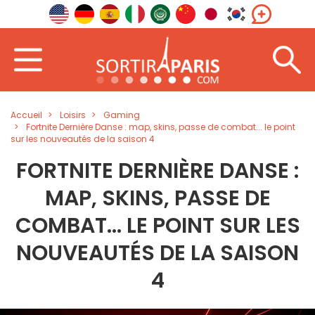
Accueil
Loisirs
Gaming
Fortnite Dernière Danse : map, skins, passe de combat... le point
sur les nouveautés de la saison 4
FORTNITE DERNIÈRE DANSE :
MAP, SKINS, PASSE DE
COMBAT... LE POINT SUR LES
NOUVEAUTÉS DE LA SAISON
4