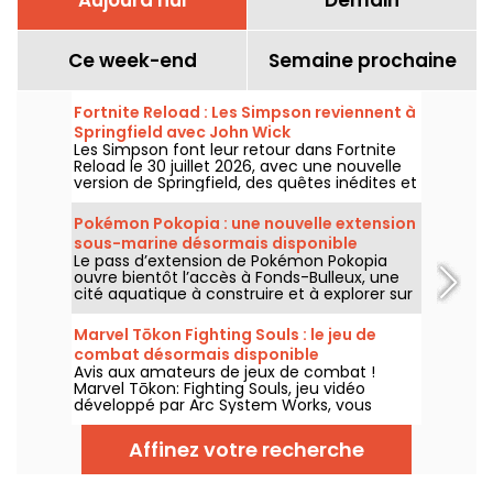
Ce week-end
Semaine prochaine
Fortnite Reload : Les Simpson reviennent à
Springfield avec John Wick
Les Simpson font leur retour dans Fortnite
Reload le 30 juillet 2026, avec une nouvelle
version de Springfield, des quêtes inédites et
un crossover avec John Wick. La mise à jour
ajoute plusieurs lieux emblématiques, un
Pokémon Pokopia : une nouvelle extension
style spécial pour le célèbre assassin et de
sous-marine désormais disponible
nouveaux éléments de gameplay.
Le pass d’extension de Pokémon Pokopia
ouvre bientôt l’accès à Fonds-Bulleux, une
cité aquatique à construire et à explorer sur
Nintendo Switch 2. Cette première vague de
contenu payant sera disponible le 5 août
Marvel Tōkon Fighting Souls : le jeu de
2026 avec de nouveaux Pokémon,
combat désormais disponible
bâtiments et mécaniques sous-marines.
Avis aux amateurs de jeux de combat !
Marvel Tōkon: Fighting Souls, jeu vidéo
développé par Arc System Works, vous
attend depuis le 6 août 2026 sur PC et PS5.
Un titre qui mise sur des affrontements
Affinez votre recherche
stratégiques en 4 contre 4 mettant en
scène des héros et vilains de l’univers
Marvel.