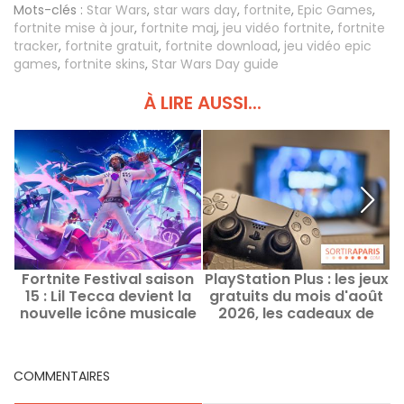
Mots-clés :
Star Wars
,
star wars day
,
fortnite
,
Epic Games
,
fortnite mise à jour
,
fortnite maj
,
jeu vidéo fortnite
,
fortnite
tracker
,
fortnite gratuit
,
fortnite download
,
jeu vidéo epic
games
,
fortnite skins
,
Star Wars Day guide
À LIRE AUSSI...
Fortnite Festival saison
PlayStation Plus : les jeux
15 : Lil Tecca devient la
gratuits du mois d'août
2
nouvelle icône musicale
2026, les cadeaux de
s
Sony à ne pas manquer
COMMENTAIRES