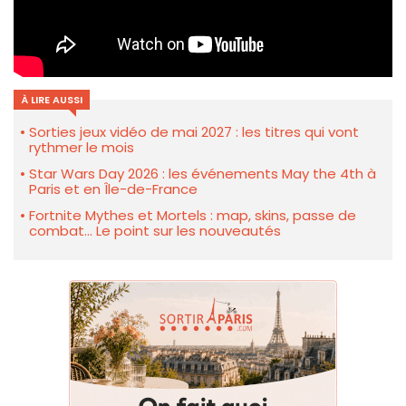
À LIRE AUSSI
Sorties jeux vidéo de mai 2027 : les titres qui vont
rythmer le mois
Star Wars Day 2026 : les événements May the 4th à
Paris et en Île-de-France
Fortnite Mythes et Mortels : map, skins, passe de
combat... Le point sur les nouveautés