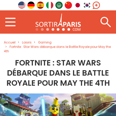
Accueil
Loisirs
Gaming
Fortnite : Star Wars débarque dans le Battle Royale pour May the
4th
FORTNITE : STAR WARS
DÉBARQUE DANS LE BATTLE
ROYALE POUR MAY THE 4TH