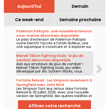
Aujourd'hui
Demain
Ce week-end
Semaine prochaine
Pokémon Pokopia : une nouvelle extension
sous-marine désormais disponible
Le pass d’extension de Pokémon Pokopia
ouvre bientôt l’accès à Fonds-Bulleux, une
cité aquatique à construire et à explorer sur
Nintendo Switch 2. Cette première vague de
contenu payant sera disponible le 5 août
Marvel Tōkon Fighting Souls : le jeu de
2026 avec de nouveaux Pokémon,
combat désormais disponible
bâtiments et mécaniques sous-marines.
Avis aux amateurs de jeux de combat !
Marvel Tōkon: Fighting Souls, jeu vidéo
développé par Arc System Works, vous
attend depuis le 6 août 2026 sur PC et PS5.
Un titre qui mise sur des affrontements
Fortnite Reload : Les Simpson reviennent à
stratégiques en 4 contre 4 mettant en
Springfield avec John Wick
scène des héros et vilains de l’univers
Les Simpson font leur retour dans Fortnite
Marvel.
Reload le 30 juillet 2026, avec une nouvelle
version de Springfield, des quêtes inédites et
un crossover avec John Wick. La mise à jour
ajoute plusieurs lieux emblématiques, un
Affinez votre recherche
style spécial pour le célèbre assassin et de