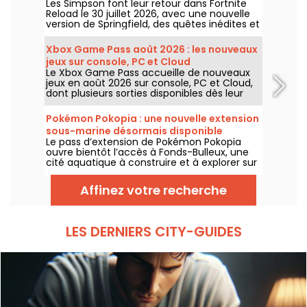
Les Simpson font leur retour dans Fortnite
Reload le 30 juillet 2026, avec une nouvelle
version de Springfield, des quêtes inédites et
un crossover avec John Wick. La mise à jour
ajoute plusieurs lieux emblématiques, un
Xbox Game Pass août 2026 : les nouveaux
style spécial pour le célèbre assassin et de
jeux sur console, PC et Cloud
nouveaux éléments de gameplay.
Le Xbox Game Pass accueille de nouveaux
jeux en août 2026 sur console, PC et Cloud,
dont plusieurs sorties disponibles dès leur
lancement. Voici les principaux ajouts
annoncés par Microsoft pour les abonnés au
Pokémon Pokopia : une nouvelle extension
service.
sous-marine désormais disponible
Le pass d’extension de Pokémon Pokopia
ouvre bientôt l’accès à Fonds-Bulleux, une
cité aquatique à construire et à explorer sur
Nintendo Switch 2. Cette première vague de
contenu payant sera disponible le 5 août
Affinez votre recherche
2026 avec de nouveaux Pokémon,
bâtiments et mécaniques sous-marines.
LES DERNIERS CITY-GUIDES