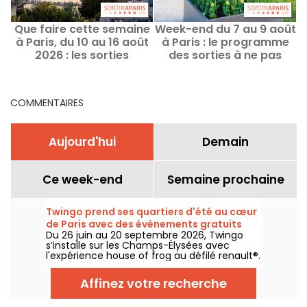
Que faire cette semaine
Week-end du 7 au 9 août
à Paris, du 10 au 16 août
à Paris : le programme
2026 : les sorties
des sorties à ne pas
P
incontournables
manquer
COMMENTAIRES
Aujourd'hui
Demain
Ce week-end
Semaine prochaine
Twingo prend ses quartiers d'été au cœur
de Paris avec des événements gratuits
Du 26 juin au 20 septembre 2026, Twingo
(expo, stand-up, dj sets...)
s’installe sur les Champs-Élysées avec
l'expérience house of frog au défilé renault®.
Au programme : une expo immersive, du
stand-up, des DJ sets, des talks, sans oublier
Affinez votre recherche
d'autres activités et animations. L'entrée est
libre et gratuite, avec l'accès aux
événements sur inscription préalable (lien