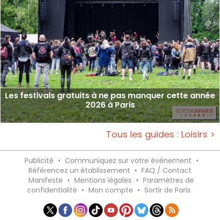
Les festivals gratuits à ne pas manquer cette année
2026 à Paris
Tous les guides : Loisirs >
Publicité
•
Communiquez sur votre événement
•
Référencez un établissement
•
FAQ / Contact
Manifeste
•
Mentions légales
•
Paramètres de
confidentialité
•
Mon compte
•
Sortir de Paris