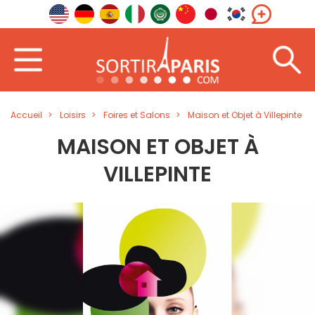
Accueil
Loisirs
Foires et Salons
Maison et Objet à Villepinte
MAISON ET OBJET À
VILLEPINTE