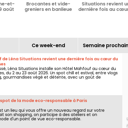
ine-et-
Brocantes et vide-
Situations revient 
9 août
greniers en banlieue
dernière fois au cœu
7
parisienne les 8 et 9 août
Bois de Vincenne
2026
Ce week-end
Semaine prochai
 de Léna Situations revient une dernière fois au cœur du
nes
é, Léna Situations installe son Hôtel Mahfouf au cœur du
s, du 2 au 23 août 2026. Un spot chill et estival, entre vlogs
g, gourmandises végé et détente, avec un goût de
le spot de la mode eco-responsable à Paris
'est un lieu qui vous offre un nouveau regard sur votre
ait son shopping, on participe à des ateliers et on
ode d'un point de vue eco-responsable.