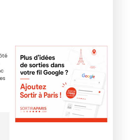
côté
s
nc
les