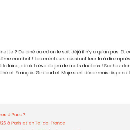
tte ? Du ciné au cd on le sait déjà il n'y a qu'un pas. Et 
e combat ! Les créateurs aussi ont leur la à dire aprè
u'à la laine, ok ok trève de jeu de mots douteux ! Sachez do
thé et François Girbaud et Maje sont désormais disponib
es à Paris ?
026 à Paris et en Île-de-France