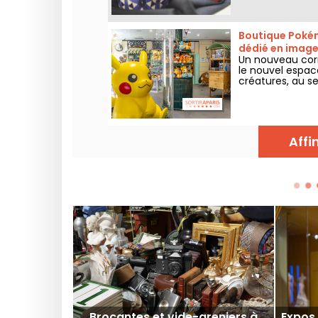
Boutique Pokém
dédié en imag
Un nouveau corn
le nouvel espac
créatures, au se
dans le 1er arr
attend les colle
Affi
Brocantes et vide-greniers à
Expos,