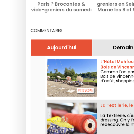
Paris ? Brocantes &
greniers en Se
vide-greniers du samedi
Marne les 8 et 
8 au dimanche 9 août
2026 - 7
2026
COMMENTAIRES
Aujourd'hui
Demain
L'Hôtel Mahfouf
Bois de Vincen
Comme l'an pass
Bois de Vincenne
d'août, shoppin
nostalgie.
La Textilerie, 
La Textilerie, c
dressing. On y f
redécouvre la m