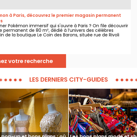
on à Paris, découvrez le premier magasin permanent
es
er Pokémon immersif qui s'ouvre à Paris ? On file découvrir
e permanent de 80 m², dédié à l’univers des célèbres
in de la boutique Le Coin des Barons, située rue de Rivoli
ondissement. Depuis ce 28 mars 2025, ce corner unique
ctionneurs et passionnés.
nez votre recherche
LES DERNIERS CITY-GUIDES
 pop-up et bons plans : où
Les bons plans mode et s