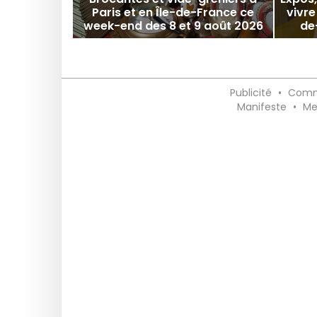
Paris et en Île-de-France ce
vivre
week-end des 8 et 9 août 2026
de
Publicité
•
Comm
Manifeste
•
Me