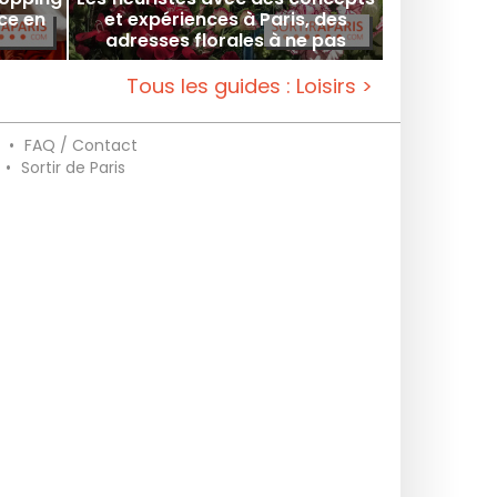
ce en
et expériences à Paris, des
adresses florales à ne pas
manquer
Tous les guides : Loisirs >
•
FAQ / Contact
•
Sortir de Paris