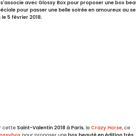
se s'associe avec Glossy Box pour proposer une box bea
 spéciale pour passer une belle soirée en amoureux au se
e 5 février 2018.
ur cette
Saint-Valentin 2018 à Paris
, le
Crazy Horse
, ce
lossybox
pour proposer une
box beauté en édition très