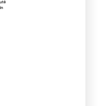
uté
in