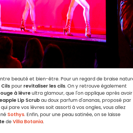
entre beauté et bien-être. Pour un regard de braise nature
 Cils
pour
revitaliser les cils
. On y retrouve également
rouge à lèvre
ultra glamour, que l'on applique après avoir
neapple Lip Scrub
au doux parfum d'ananas, proposé par
qui pare vos lèvres soit assorti à vos ongles, vous allez
gné
Sothys
. Enfin, pour une peau satinée, on se laisse
te
de
Villa Botania
.