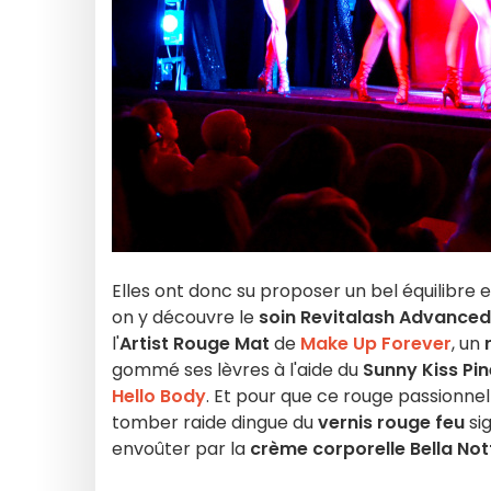
Elles ont donc su proposer un bel équilibre 
on y découvre le
soin Revitalash Advanced
l'
Artist Rouge Mat
de
Make Up Forever
, un
gommé ses lèvres à l'aide du
Sunny Kiss Pi
Hello Body
. Et pour que ce rouge passionnel 
tomber raide dingue du
vernis rouge feu
si
envoûter par la
crème corporelle Bella Not