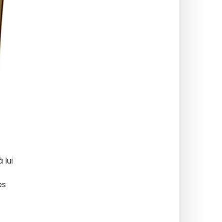
 lui
es