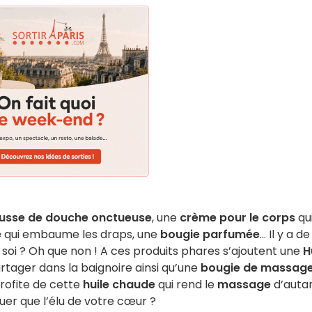
sse de douche onctueuse
, une
crème pour le corps
qu
e
qui embaume les draps, une
bougie parfumée
… Il y a de
à soi ? Oh que non ! A ces produits phares s’ajoutent une
H
rtager dans la baignoire ainsi qu’une
bougie de massag
profite de cette
huile chaude
qui rend le
massage
d’auta
quer que l’élu de votre cœur ?