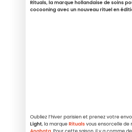
Rituals, la marque hollandaise de soins po
cocooning avec un nouveau rituel en éditio
Oubliez l’hiver parisien et prenez votre envo
Light
, la marque
Rituals
vous ensorcelle de
Anahata
. Pour cette saison, il y a comme d