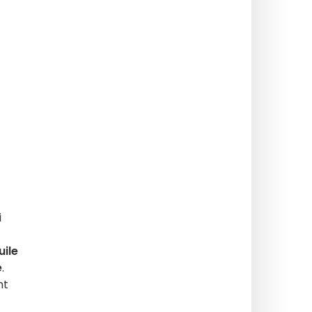
i
uile
e
.
nt