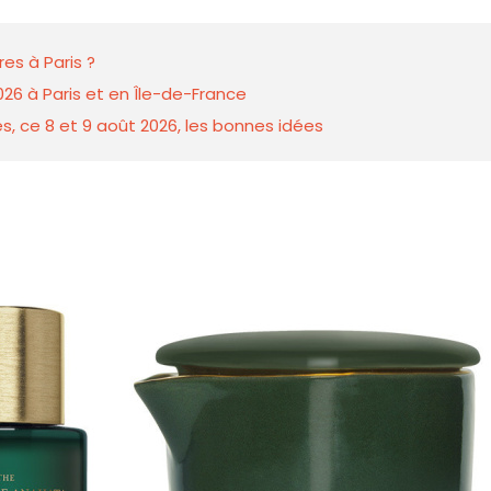
es à Paris ?
026 à Paris et en Île-de-France
s, ce 8 et 9 août 2026, les bonnes idées