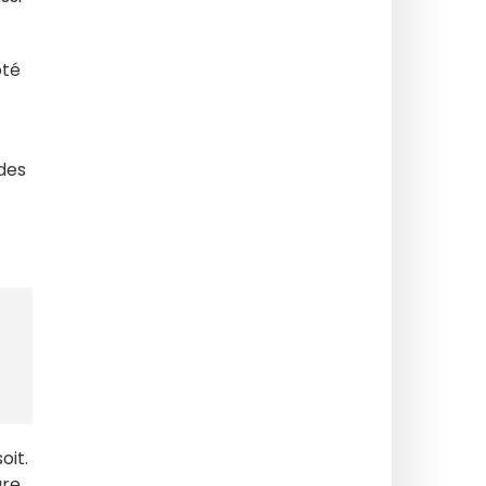
ôté
 des
oit.
are