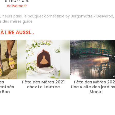
SITE OFFICIEL
deliveroo.fr
e
,
fleurs paris
,
le bouquet comestible by Bergamotte x Deliveroo
,
e des mères guide
À LIRE AUSSI...
es
Fête des Mères 2021
Fête des Mères 2021
acatoès
chez Le Lautrec
Une visite des jardin
u Bon
Monet