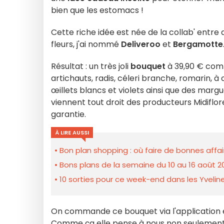
bien que les estomacs !
Cette riche idée est née de la collab' entre d
fleurs, j'ai nommé
Deliveroo
et
Bergamotte
Résultat : un très joli
bouquet
à 39,90 € comp
artichauts, radis, céleri branche, romarin, à 
œillets blancs et violets ainsi que des marg
viennent tout droit des producteurs Midifl
garantie.
À LIRE AUSSI
Bon plan shopping : où faire de bonnes affair
Bons plans de la semaine du 10 au 16 août 2
10 sorties pour ce week-end dans les Yveline
On commande ce bouquet via l'application et
Comme ça elle pense à nous non seulement lor