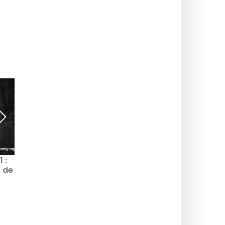
 :
Fête des Mères 2021 à la
Fête des mères 2021 :
s de
Grande Epicerie de Paris
une escapade à l'hôtel
Les Jardins du Faubourg