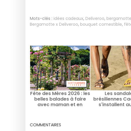
Mots-clés :
idées cadeaux
,
Deliveroo
,
bergamott
Bergamotte x Deliveroo
,
bouquet comestible
,
fêt
Fête des Mères 2026 : les
Les sandal
belles balades à faire
brésiliennes C
avec maman et en
s'installent a
famille à Paris & Île-de-
Marché
France
COMMENTAIRES