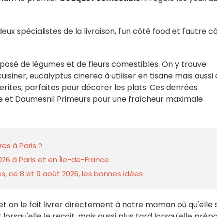
eux spécialistes de la livraison, l'un côté food et l'autre c
.
osé de légumes et de fleurs comestibles. On y trouve
cuisiner, eucalyptus cinerea à utiliser en tisane mais aussi
uerites, parfaites pour décorer les plats. Ces denrées
ore et Daumesnil Primeurs pour une fraîcheur maximale
es à Paris ?
026 à Paris et en Île-de-France
s, ce 8 et 9 août 2026, les bonnes idées
 on le fait livrer directement à notre maman où qu'elle s
squ'elle le reçoit, mais aussi plus tard lorsqu'elle prép