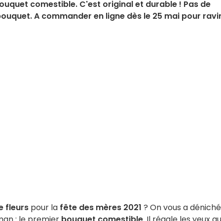
bouquet comestible. C'est original et durable ! Pas de
bouquet. A commander en ligne dès le 25 mai pour ravi
 fleurs
pour la
fête des mères 2021
? On vous a déniché
an : le premier
bouquet comestible
. Il régale les yeux au