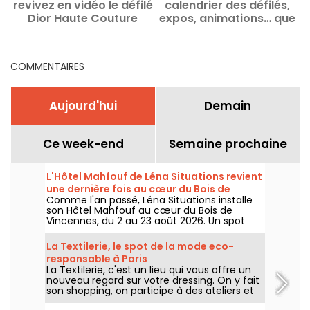
revivez en vidéo le défilé
calendrier des défilés,
Dior Haute Couture
expos, animations… que
Automne-Hiver 2026-
faire du 6 au 9 juillet 2026
2027
?
COMMENTAIRES
Aujourd'hui
Demain
Ce week-end
Semaine prochaine
L'Hôtel Mahfouf de Léna Situations revient
une dernière fois au cœur du Bois de
Comme l'an passé, Léna Situations installe
Vincennes
son Hôtel Mahfouf au cœur du Bois de
Vincennes, du 2 au 23 août 2026. Un spot
chill et estival, entre vlogs d'août, shopping,
gourmandises végé et détente, avec un
La Textilerie, le spot de la mode eco-
goût de nostalgie.
responsable à Paris
La Textilerie, c'est un lieu qui vous offre un
nouveau regard sur votre dressing. On y fait
son shopping, on participe à des ateliers et
on redécouvre la mode d'un point de vue