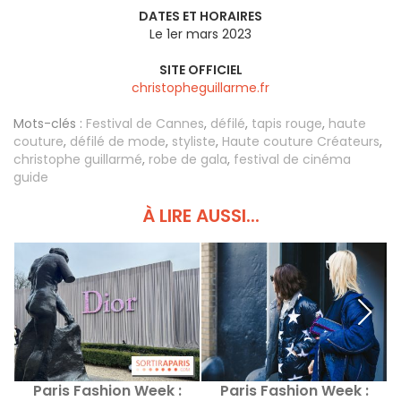
DATES ET HORAIRES
Le 1er mars 2023
SITE OFFICIEL
christopheguillarme.fr
Mots-clés :
Festival de Cannes
,
défilé
,
tapis rouge
,
haute
couture
,
défilé de mode
,
styliste
,
Haute couture Créateurs
,
christophe guillarmé
,
robe de gala
,
festival de cinéma
guide
À LIRE AUSSI...
Paris Fashion Week :
Paris Fashion Week :