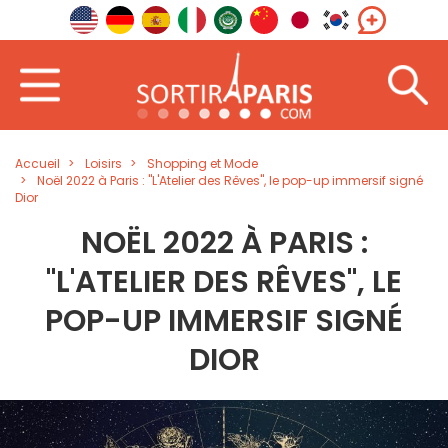
Accueil
Loisirs
Shopping et Mode
Noël 2022 à Paris : "L'Atelier des Rêves", le pop-up immersif signé
Dior
NOËL 2022 À PARIS :
"L'ATELIER DES RÊVES", LE
POP-UP IMMERSIF SIGNÉ
DIOR