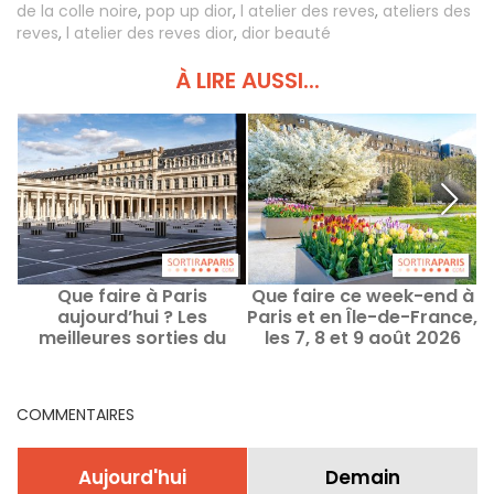
de la colle noire
,
pop up dior
,
l atelier des reves
,
ateliers des
reves
,
l atelier des reves dior
,
dior beauté
À LIRE AUSSI...
Que faire à Paris
Que faire ce week-end à
Q
aujourd’hui ? Les
Paris et en Île-de-France,
meilleures sorties du
les 7, 8 et 9 août 2026
Jeudi 6 août 2026
COMMENTAIRES
Aujourd'hui
Demain