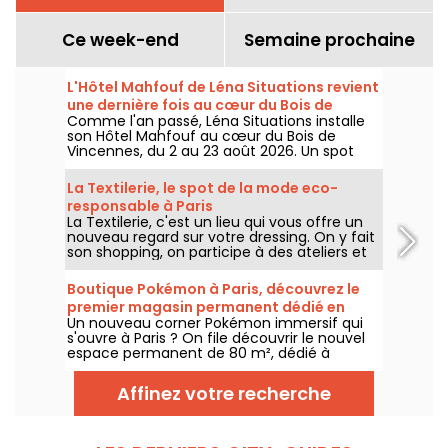
Ce week-end
Semaine prochaine
L'Hôtel Mahfouf de Léna Situations revient
une dernière fois au cœur du Bois de
Comme l'an passé, Léna Situations installe
Vincennes
son Hôtel Mahfouf au cœur du Bois de
Vincennes, du 2 au 23 août 2026. Un spot
chill et estival, entre vlogs d'août, shopping,
gourmandises végé et détente, avec un
La Textilerie, le spot de la mode eco-
goût de nostalgie.
responsable à Paris
La Textilerie, c'est un lieu qui vous offre un
nouveau regard sur votre dressing. On y fait
son shopping, on participe à des ateliers et
on redécouvre la mode d'un point de vue
eco-responsable.
Boutique Pokémon à Paris, découvrez le
premier magasin permanent dédié en
Un nouveau corner Pokémon immersif qui
images
s'ouvre à Paris ? On file découvrir le nouvel
espace permanent de 80 m², dédié à
l’univers des célèbres créatures, au sein de
la boutique Le Coin des Barons, située rue de
Affinez votre recherche
Rivoli dans le 1er arrondissement. Depuis ce
28 mars 2025, ce corner unique attend les
collectionneurs et passionnés.